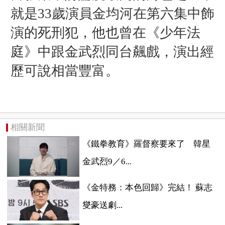
就是33歲演員金均河在第六集中飾
演的死刑犯，他也曾在《少年法
庭》中跟金武烈同台飆戲，演出經
歷可說相當豐富。
相關新聞
《鐵拳教育》羅督察要來了 韓星
金武烈9／6...
《金特務：本色回歸》完結！ 蘇志
燮豪送劇...