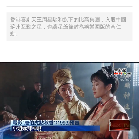
香港喜劇天王周星馳和旗下的比高集團，入股中國
蘇州互動之星，也讓星爺被封為娛樂圈版的黃仁
勳。