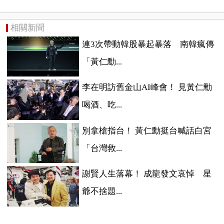
相關新聞
連3次帶動韓股暴起暴落 南韓瘋傳
「黃仁勳...
李在明訪舊金山AI峰會！ 見黃仁勳
喝酒、吃...
別拿槍指台！ 黃仁勳挺台喊話白宮
「台灣救...
謝賢人生落幕！ 成龍發文哀悼 星
爺不捨題...