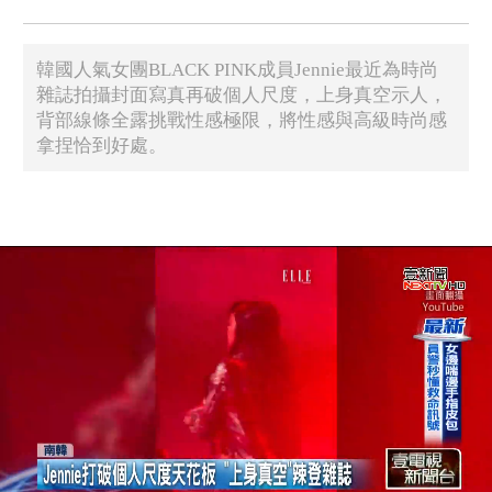
韓國人氣女團BLACK PINK成員Jennie最近為時尚
雜誌拍攝封面寫真再破個人尺度，上身真空示人，
背部線條全露挑戰性感極限，將性感與高級時尚感
拿捏恰到好處。