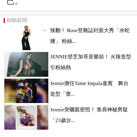
已。
相關新聞
辣翻！ Rose登雜誌封面大秀「水蛇
腰」 粉絲...
JENNIE登芝加哥音樂節！ 火辣造型
引粉絲熱
Jennie擔任Tame Impala嘉賓 舞台
造型「蕾...
Jennie突曬親密照！ 靠肩神秘男疑
「23歲台...