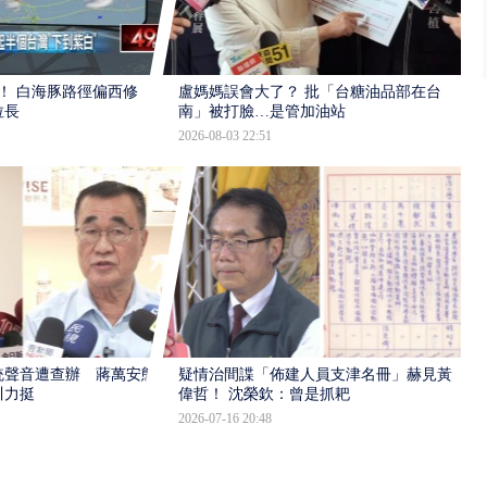
！ 白海豚路徑偏西修
盧媽媽誤會大了？ 批「台糖油品部在台
拉長
南」被打臉…是管加油站
2026-08-03 22:51
統聲音遭查辦 蔣萬安態
疑情治間諜「佈建人員支津名冊」赫見黃
川力挺
偉哲！ 沈榮欽：曾是抓耙
2026-07-16 20:48