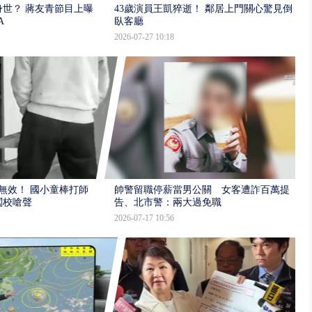
世？ 蔣友青節目上曝：
43歲演員王凱猝逝！ 鄰居上門關心驚見倒
A
臥客廳
2026-07-27 10:18
報無效！ 國小童棒打師
帥警留職停薪當男公關 女客遭詐百萬提
闖校嗆聲
告、北市警：兩大過免職
2026-07-17 10:56