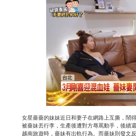
漢光42號
Loaded
:
Unmute
39.92%
女星薔薔的妹妹近日和妻子在網路上互撕，鬧
被薔妹丟行李，生產後遭對方辱罵動手，後續
越南旅遊時，薔妹有出軌行為。而薔妹則發文