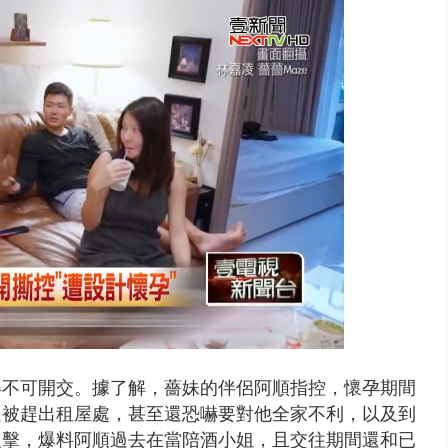
演習第二日 防護關鍵基礎設施
得不可開交。據了解，薔妹的伴侶阿順指控，懷孕期間
還被趕出租屋處，甚至還恐嚇要對他全家不利，以及到
反擊，爆料阿順過去在當陪酒小姐，且交往期間還和已