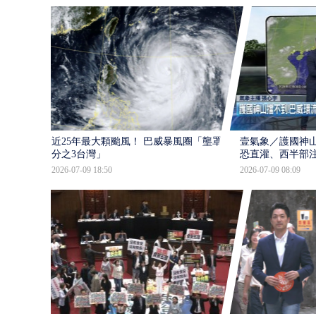
近25年最大顆颱風！ 巴威暴風圈「壟罩4
壹氣象／護國神山
分之3台灣」
恐直灌、西半部
2026-07-09 18:50
2026-07-09 08:09