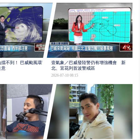
擋不到！ 巴威颱風環流
壹氣象／巴威發陸警仍有增強機會 新
注意
北、宜花列首波警戒區
2026-07-10 08:15