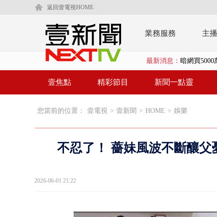
返回壹電視HOME
業務服務
主
最新消息：
暗網買500
中颱白海豚
壹焦點
精彩節目
新聞一點靈
慈濟疫苗案
您當前的位置：
壹電視
>
壹新聞
>
HOME
>
娛樂
壹氣象／白海
早餐店放迷你
不忍了！ 薔妹風波不斷釀父
賴清德「0看
EZ WAY
2026-06-01 21:22
救生員大武崙
狠詐慈濟「1