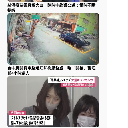
慈濟疫苗案真相大白 陳時中終獲公道：當時不斷
提醒
台中男開貨車路過江和樹服務處 嗆「開槍」警埋
伏4小時逮人