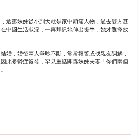
明，透露妹妹從小到大就是家中頭痛人物，過去雙方甚
妹在中國生活狀況，一再拜託她伸出援手，她才選擇放
已結婚，婚後兩人爭吵不斷，常常報警或找親友調解，
至因此憂鬱症復發，罕見重話開轟妹妹夫妻「你們兩個
」。