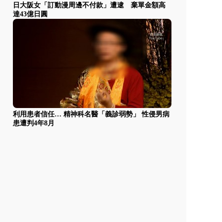
日大阪女「訂動漫周邊不付款」遭逮 棄單金額高
達43億日圓
利用患者信任… 精神科名醫「義診弱勢」 性侵男病
患遭判4年8月