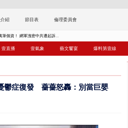
播介紹
節目表
倫理委員會
0萬筆個資！ 網軍洩密中共遭起訴...
周末影響最劇 中部以北紫爆、氣...
壹直播
壹氣象
藝文饗宴
爆料第壹線
真相大白 陳時中終獲公道：當時...
豚進逼！ 外圍雲系影響 北部...
拒馬「只有始源可以停」 他真...
憂鬱症復發 薔薔怒轟：別當巨嬰
稿」嗆爆盧秀燕 2028總統戰提...
個資爭議 連戰媳婦轟財政部不負責任
戲水失蹤！ 搜救艇翻覆4警消落...
0.8億」 名律師聯手掮客騙買「B...