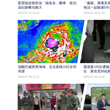
藍營猛攻致癌油「綠友友」翻車 政治獻
「爆破」蔣萬安身
金紀錄曝光糗大
他沒一起驗過DN
2026-07-15 16:13
2026-07-30 22:50
強颱巴威來勢洶洶 北北基桃10日全停班
霸凌案109次通
停課
生 家長竟持杖
2026-07-09 22:33
2026-07-30 19:04