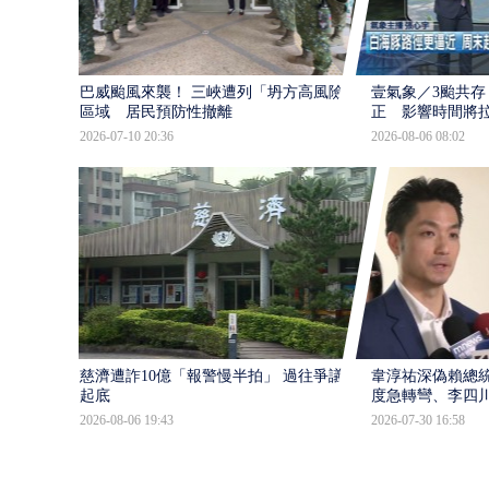
巴威颱風來襲！ 三峽遭列「坍方高風險」
壹氣象／3颱共存
區域 居民預防性撤離
正 影響時間將
2026-07-10 20:36
2026-08-06 08:02
慈濟遭詐10億「報警慢半拍」 過往爭議遭
韋淳祐深偽賴總
起底
度急轉彎、李四
2026-08-06 19:43
2026-07-30 16:58