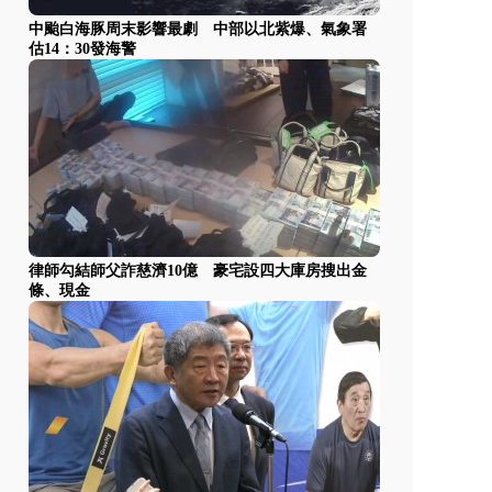
中颱白海豚周末影響最劇 中部以北紫爆、氣象署
估14：30發海警
律師勾結師父詐慈濟10億 豪宅設四大庫房搜出金
條、現金