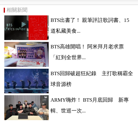
相關新聞
BTS出書了！ 親筆評註歌詞書、15
道私藏美食...
BTS高雄開唱！ 阿米拜月老求票
「紅到全世界...
BTS回歸破超狂紀錄 主打歌稱霸全
球音源榜
ARMY嗨炸！ BTS月底回歸 新專
輯、世巡一次...