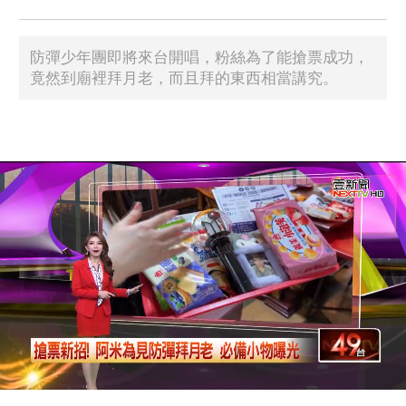
防彈少年團即將來台開唱，粉絲為了能搶票成功，
竟然到廟裡拜月老，而且拜的東西相當講究。