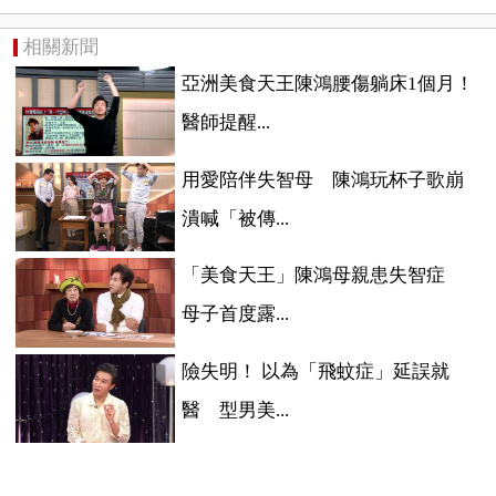
相關新聞
亞洲美食天王陳鴻腰傷躺床1個月！
醫師提醒...
用愛陪伴失智母 陳鴻玩杯子歌崩
潰喊「被傳...
「美食天王」陳鴻母親患失智症
母子首度露...
險失明！ 以為「飛蚊症」延誤就
醫 型男美...