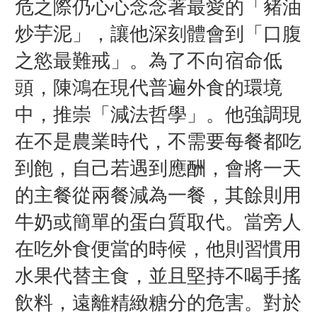
危之際仍心心念念著最愛的「豬油
炒芋泥」，讓他深刻體會到「口腹
之慾最難戒」。為了不向宿命低
頭，陳鴻在現代普遍外食的環境
中，推崇「減法哲學」。他強調現
在不是農業時代，不需要每餐都吃
到飽，自己若遇到應酬，會將一天
的主餐從兩餐減為一餐，其餘則用
牛奶或簡單的蛋白質取代。當旁人
在吃外食便當的時候，他則習慣用
水果代替主食，並且堅持不喝手搖
飲料，遠離精緻糖分的危害。對於