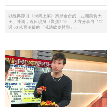
以經典節目《阿鴻上菜》風靡全台的「亞洲美食天
王」陳鴻，近日現身《聚焦2.0》，大方分享自己年
過 60 依舊凍齡的「減法飲食哲學」。