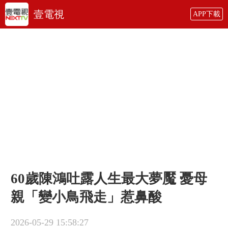
壹電視
APP下載
60歲陳鴻吐露人生最大夢魘 憂母
親「變小鳥飛走」惹鼻酸
2026-05-29 15:58:27