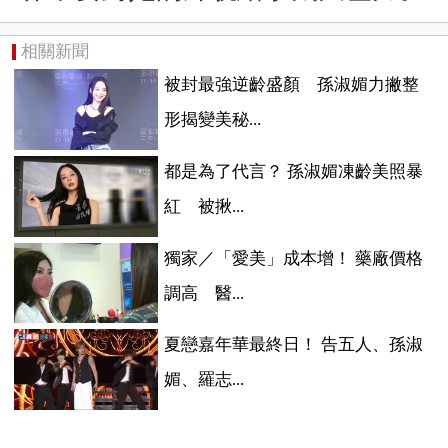
相關新聞
被封最強逆齡盛顏 孫淑媚力撇整
形揭變美秘...
都是為了代言？ 孫淑媚凍齡美照暴
紅 被揪...
獨家／「愛美」成本增！ 藥廠價格
調高 醫...
夏戀嘉年華最終日！ 告五人、孫淑
媚、羅志...