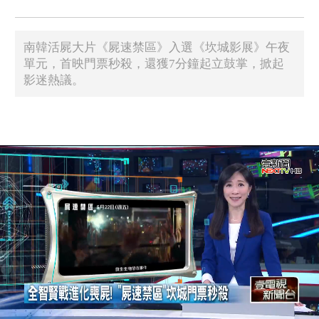
南韓活屍大片《屍速禁區》入選《坎城影展》午夜
單元，首映門票秒殺，還獲7分鐘起立鼓掌，掀起
影迷熱議。