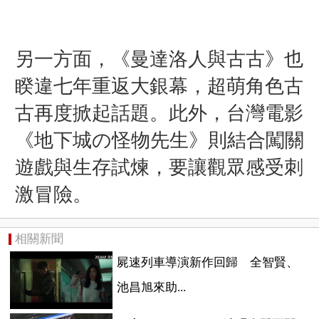
另一方面，《
曼達洛人與古古
》也
睽違七年重返大銀幕，超萌角色古
古再度掀起話題。此外，台灣電影
《
地下城の怪物先生
》則結合闖關
遊戲與生存試煉，要讓觀眾感受刺
激冒險。
相關新聞
屍速列車導演新作回歸 全智賢、
池昌旭來助...