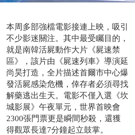
本周多部強檔電影接連上映，吸引
不少影迷關注。其中最受矚目的，
就是南韓活屍動作大片《
屍速禁
區
》，該片由《
屍速列車
》導演
延
尚昊
打造，全片描述首爾市中心爆
發活屍感染危機，倖存者必須尋找
解藥逃出生天。電影不僅入選《
坎
城影展
》午夜單元，世界首映會
2300張門票更是瞬間秒殺，還獲
得觀眾長達7分鐘起立鼓掌。