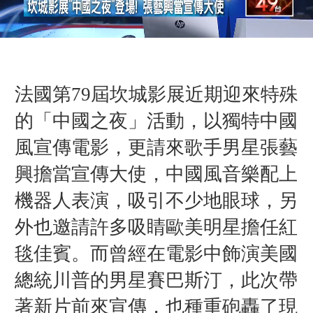
法國第79屆坎城影展近期迎來特殊
的「中國之夜」活動，以獨特中國
風宣傳電影，更請來歌手男星張藝
興擔當宣傳大使，中國風音樂配上
機器人表演，吸引不少地眼球，另
外也邀請許多吸睛歐美明星擔任紅
毯佳賓。而曾經在電影中飾演美國
總統川普的男星賽巴斯汀，此次帶
著新片前來宣傳，也種重砲轟了現