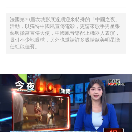
法國第79屆坎城影展近期迎來特殊的「中國之夜」
活動，以獨特中國風宣傳電影，更請來歌手男星張
藝興擔當宣傳大使，中國風音樂配上機器人表演，
吸引不少地眼球，另外也邀請許多吸睛歐美明星擔
任紅毯佳賓。