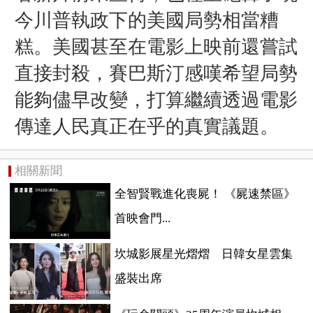
今川普執政下的美國局勢相當糟
糕。美國甚至在電影上映前還嘗試
直接封殺，賽巴斯汀感嘆希望局勢
能夠儘早改變，打算繼續透過電影
傳達人民真正在乎的真實議題。
相關新聞
全智賢戰進化喪屍！ 《屍速禁區》
首映會門...
坎城影展星光熠熠 日韓女星雲集
盛裝出席