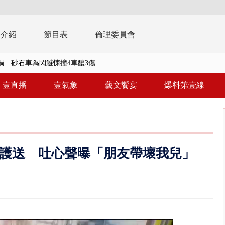
播介紹
節目表
倫理委員會
..北市「颱風整備假」？ 蔣萬安...
豚進逼！ 外圍雲系影響 北部...
壹直播
壹氣象
藝文饗宴
爆料第壹線
拒馬「只有始源可以停」 他真...
稿」嗆爆盧秀燕 2028總統戰提...
個資爭議 連戰媳婦轟財政部不負責任
護送 吐心聲曝「朋友帶壞我兒」
戲水失蹤！ 搜救艇翻覆4警消落...
0.8億」 名律師聯手掮客騙買「B...
演習第二日 防護關鍵基礎設施
0萬筆個資！ 網軍洩密中共遭起訴...