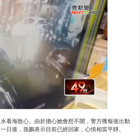
禍 砂石車為閃避悚撞4車釀3傷
淡水看海散心。由於擔心她會想不開，警方獲報後出動
息一日後，孫鵬表示目前已經回家，心情相當平靜。