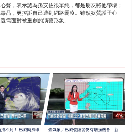
露心聲，表示認為孫安佐很單純，都是朋友將他帶壞；
現毒品，更控訴自己遭到網路霸凌。雖然
狄鶯護子心
怕還需面對被重創的演藝形象。
擋不到！ 巴威颱風環流
壹氣象／巴威發陸警仍有增強機會 新