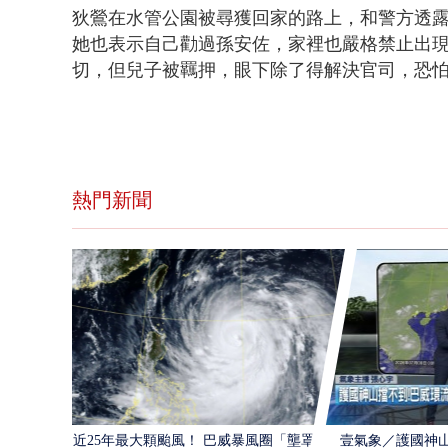
狄鶯在水管公園被尋獲回家的路上，和警方透
她也表示自己勸過孫安佐，家裡也嚴格禁止出
切，但兒子被羈押，眼下除了得解決官司，恐
熱門新聞
近25年最大顆颱風！ 巴威暴風圈「壟罩4
壹氣象／護國神山