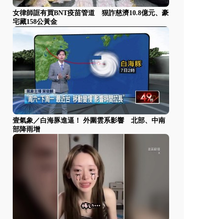
女律師誆有買BNT疫苗管道 狠詐慈濟10.8億元、豪
宅藏158公黃金
壹氣象／白海豚進逼！ 外圍雲系影響 北部、中南
部降雨增