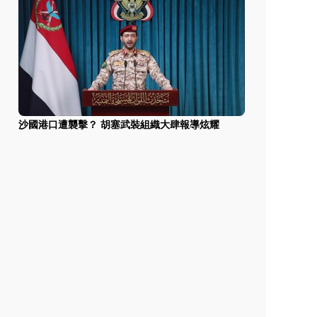
沙國港口遭襲擊？ 胡塞武裝組織大肆報導炫耀