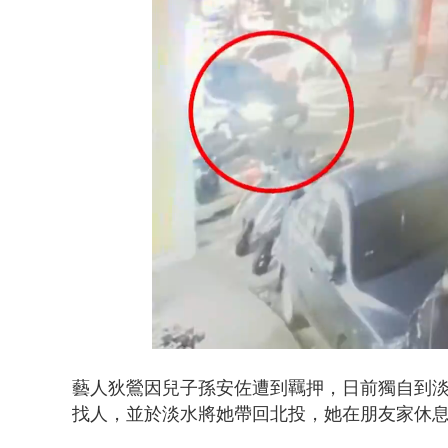
貨車鬼切釀
Loaded
:
Unmute
45.51%
藝人狄鶯因兒子孫安佐遭到羈押，日前獨自到
找人，並於淡水將她帶回北投，她在朋友家休