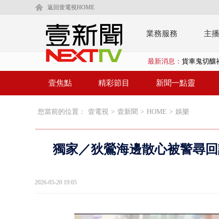
返回壹電視HOME
業務服務
主
最新消息：
白海豚逼近.
壹氣象／白海
壹焦點
精彩節目
新聞一點靈
早餐店放迷你
您當前的位置：
壹電視
>
壹新聞
>
HOME
>
娛樂
賴清德「0看
EZ WAY
獨家／狄鶯海邊散心被警尋回
救生員大武崙
狠詐慈濟「1
2026-05-20 19:05
漢光42號
暗網買500