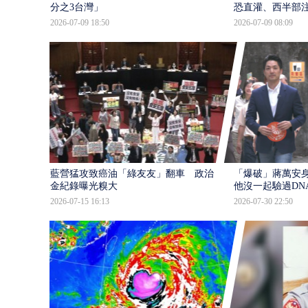
分之3台灣」
恐直灌、西半部
2026-07-09 18:50
2026-07-09 08:09
藍營猛攻致癌油「綠友友」翻車 政治獻
「爆破」蔣萬安身
金紀錄曝光糗大
他沒一起驗過DN
2026-07-15 16:13
2026-07-30 22:50