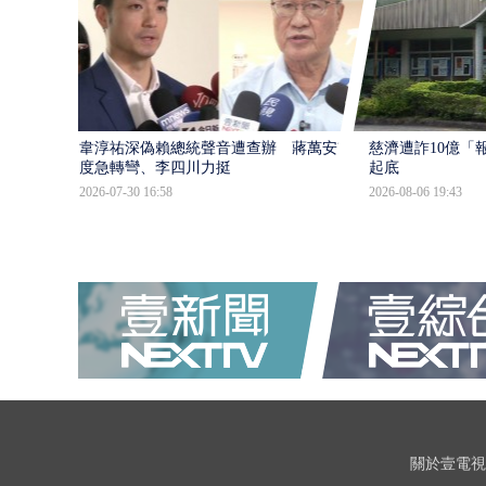
韋淳祐深偽賴總統聲音遭查辦 蔣萬安態
慈濟遭詐10億「
度急轉彎、李四川力挺
起底
2026-07-30 16:58
2026-08-06 19:43
關於壹電視