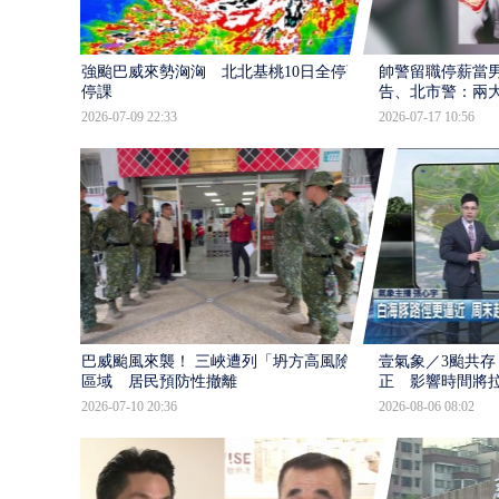
強颱巴威來勢洶洶 北北基桃10日全停班
帥警留職停薪當
停課
告、北市警：兩
2026-07-09 22:33
2026-07-17 10:56
巴威颱風來襲！ 三峽遭列「坍方高風險」
壹氣象／3颱共存
區域 居民預防性撤離
正 影響時間將
2026-07-10 20:36
2026-08-06 08:02