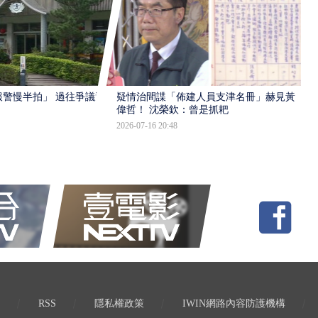
報警慢半拍」 過往爭議遭
疑情治間諜「佈建人員支津名冊」赫見黃
偉哲！ 沈榮欽：曾是抓耙
2026-07-16 20:48
RSS
隱私權政策
IWIN網路內容防護機構