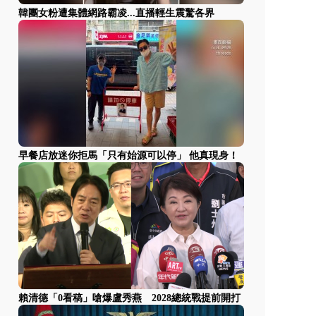
韓團女粉遭集體網路霸凌...直播輕生震驚各界
早餐店放迷你拒馬「只有始源可以停」 他真現身！
賴清德「0看稿」嗆爆盧秀燕 2028總統戰提前開打