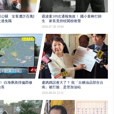
男公關 女客遭詐百萬提
霸凌案109次通報無效！ 國小童棒打師
大過免職
生 家長竟持杖闖校嗆聲
2026-07-30 19:04
！ 白海豚路徑偏西修
盧媽媽誤會大了？ 批「台糖油品部在台
拉長
南」被打臉…是管加油站
2026-08-03 22:51