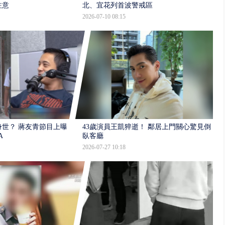
注意
北、宜花列首波警戒區
2026-07-10 08:15
世？ 蔣友青節目上曝：
43歲演員王凱猝逝！ 鄰居上門關心驚見倒
A
臥客廳
2026-07-27 10:18