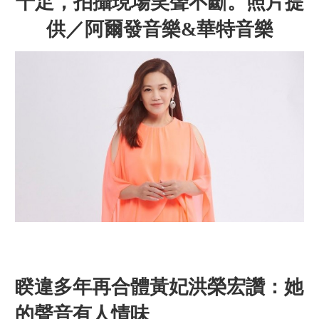
十足，拍攝現場笑聲不斷。照片提
供／阿爾發音樂&華特音樂
睽違多年再合體黃妃洪榮宏讚：她
的聲音有人情味