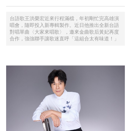
台語歌王洪榮宏近來行程滿檔，年初剛忙完高雄演
唱會，隨即投入新專輯製作。近日他推出全新台語
對唱單曲〈大家來唱歌〉，邀來金曲歌后黃妃再度
合作，強強聯手讓歌迷直呼「這組合太有味道！」