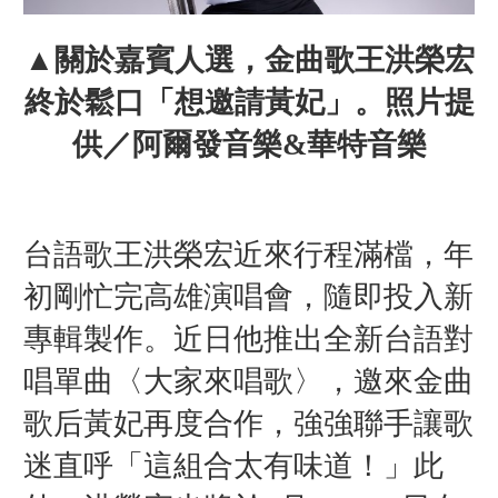
▲關於嘉賓人選，金曲歌王洪榮宏
終於鬆口「想邀請黃妃」。照片提
供／阿爾發音樂&華特音樂
台語歌王洪榮宏近來行程滿檔，年
初剛忙完高雄演唱會，隨即投入新
專輯製作。近日他推出全新台語對
唱單曲〈大家來唱歌〉，邀來金曲
歌后黃妃再度合作，強強聯手讓歌
迷直呼「這組合太有味道！」此