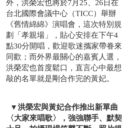
外，洪榮宏也將於7月25、26日在
台北國際會議中心（TICC）舉辦
《舊情綿綿》演唱會，這次特別規
劃「孝親場」，貼心安排在下午4
點30分開唱，歡迎歌迷攜家帶眷來
同歡；而外界最關心的嘉賓人選，
洪榮宏也首度鬆口，直言心中最想
敲的名單就是剛合作完的黃妃。
▼洪榮宏與黃妃合作推出新單曲
〈大家來唱歌〉，強強聯手、默契