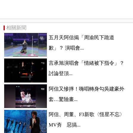
相關新聞
五月天阿信揭「周渝民下跪道
歉」？ 演唱會...
言承旭演唱會「情緒被下指令」？
討論登頂...
阿信又慘摔！嗨唱轉身勾吳建豪外
套…驚險畫...
阿信、周董、F3新歌〈恆星不忘〉
MV夯 惡搞...