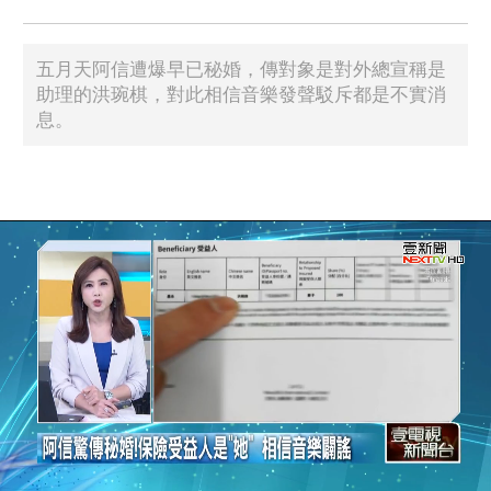
五月天阿信遭爆早已秘婚，傳對象是對外總宣稱是
助理的洪琬棋，對此相信音樂發聲駁斥都是不實消
息。