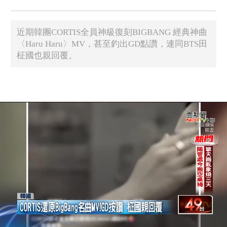
近期韓團CORTIS全員神級復刻BIGBANG 經典神曲
〈Haru Haru〉MV，甚至釣出GD點讚，連同BTS田
柾國也親回覆。