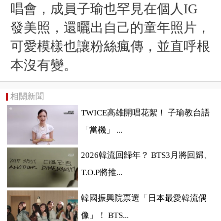
唱會，成員子瑜也罕見在個人IG
發美照，
還曬出自己的童年照片，
可愛模樣也讓粉絲瘋傳，並直呼根
本沒有變。
相關新聞
TWICE高雄開唱花絮！ 子瑜教台語
「當機」 ...
2026韓流回歸年？ BTS3月將回歸、
T.O.P將推...
韓國振興院票選「日本最愛韓流偶
像」！ BTS...