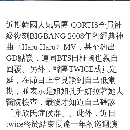
近期
韓國人氣男團 CORTIS
全員神
級復刻BIGBANG 2008年的經典神
曲
〈
Haru Haru〉
MV，
甚至釣出
GD點讚，連同BTS田柾國也親自
回覆。另外，
韓團TWICE成員定
延，在節目上罕見談到自己低潮
期，
並表示是
姐姐
孔升妍
拉著她去
醫院檢查，最後才知道自己確診
「庫欣氏症候群」。此外，近日
twice終於結束長達一年的巡迴演