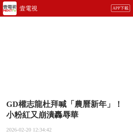
壹電視
APP下載
GD權志龍杜拜喊「農曆新年」！
小粉紅又崩潰轟辱華
2026-02-20 12:34:42