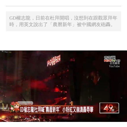
GD權志龍，日前在杜拜開唱，沒想到在跟觀眾拜年
時，用英文說出了「農曆新年」被中國網友砲轟。