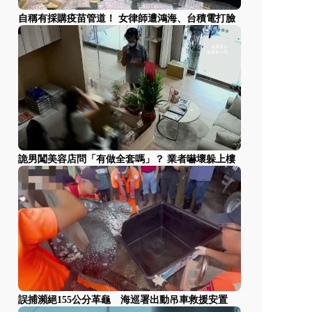
自稱有採購疫苗管道！ 女律師遭鴻海、台積電打臉
詭男闖美容店問「有做全套嗎」？ 業者嚇壞躲上樓
誤捕瀕絕155公分革龜 海巡署出動吊車救援安置