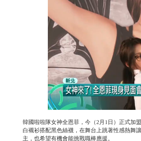
漢光演習第4
Loaded
:
Unmute
37.30%
韓國啦啦隊女神全恩菲，今（2月1日）正式加盟
白襯衫搭配黑色絲襪，在舞台上跳著性感熱舞
主，也希望有機會能挑戰職棒應援。