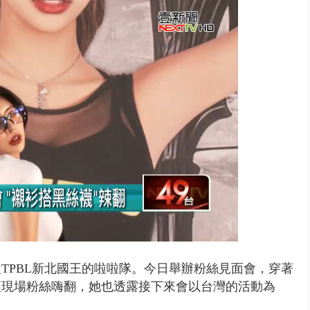
天 海軍近岸防禦演練 賴總統...
TPBL新北國王的啦啦隊。今日舉辦粉絲見面會，穿著
讓現場粉絲嗨翻，她也透露接下來會以台灣的活動為