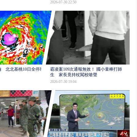
2026-07-30 22:50
 北北基桃10日全停班
霸凌案109次通報無效！ 國小童棒打師
生 家長竟持杖闖校嗆聲
2026-07-30 19:04