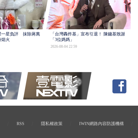
灌一星負評 抹除蔣萬
「台灣轟炸基」宣布引退！ 陳鏞基致謝
盼熄火
「3位媽媽」
2026-08-04 22:59
RSS
隱私權政策
IWIN網路內容防護機構