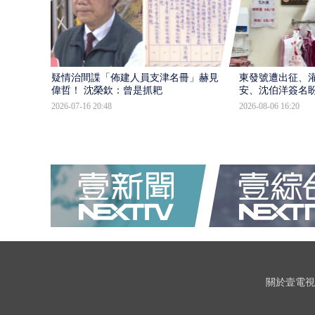
疑情治間諜「佈建人員支津名冊」赫見黃
東發號遭出征、
偉哲！ 沈榮欽：曾是抓耙
安、沈伯洋簽名
2026-07-16 20:48
2026-08-06 16:20
關於壹電視