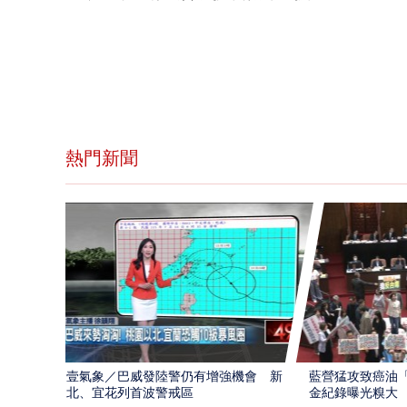
熱門新聞
壹氣象／巴威發陸警仍有增強機會 新
藍營猛攻致癌油
北、宜花列首波警戒區
金紀錄曝光糗大