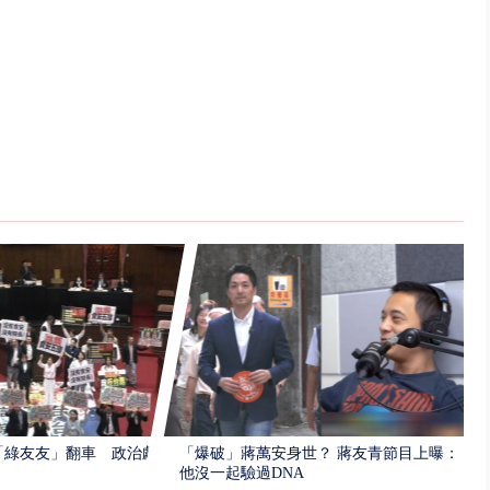
「綠友友」翻車 政治獻
「爆破」蔣萬安身世？ 蔣友青節目上曝：
他沒一起驗過DNA