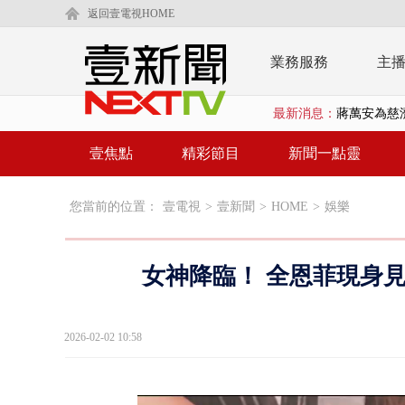
返回壹電視HOME
業務服務
主
最新消息：
蔣萬安為慈
柯文哲腳傷
壹焦點
精彩節目
新聞一點靈
金防部8小時
您當前的位置：
壹電視
>
壹新聞
>
HOME
>
娛樂
白海豚外圍環
鄭麗文驚語
女神降臨！ 全恩菲現身
在野黨推「
【新聞一點靈
2026-02-02 10:58
蔣萬安提「
又毒駕！ 男