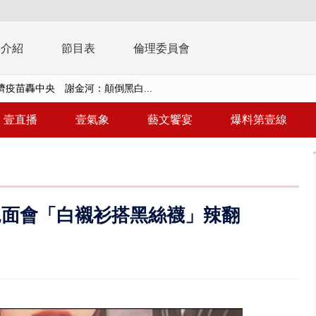
播介紹
節目表
倫理委員會
濟疫苗轟中央 謝金河：顛倒黑白...
復原神速 拄拐杖後竟能蹦蹦跳跳
壹直播
壹氣象
藝文饗宴
爆料第壹線
兩度實彈演練！ 中國藉颱風侵台...
流發威！ 陽明山遊客雨傘「被...
「台灣不是國家」轟綠街頭混混？...
見面會「白襯衫搭黑絲襪」辣翻
未來帳戶」三讀 行政院：編預算...
】慈濟遭詐10.6億未提告 網友...
南有大安森林公園、北有榮星」周...
子撞車拒檢「油門一催」警察狂...