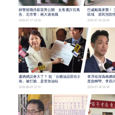
帥警留職停薪當男公關 女客遭詐百萬提
巴威颱風來襲！ 
告、北市警：兩大過免職
區域 居民預防
2026-07-17 10:56
2026-07-10 20:36
盧媽媽誤會大了？ 批「台糖油品部在台
韋淳祐深偽賴總
南」被打臉…是管加油站
度急轉彎、李四
2026-08-03 22:51
2026-07-30 16:58