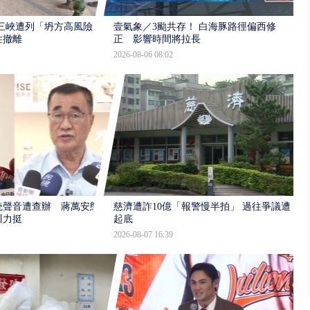
三峽遭列「坍方高風險」
壹氣象／3颱共存！ 白海豚路徑偏西修
性撤離
正 影響時間將拉長
2026-08-06 08:02
統聲音遭查辦 蔣萬安態
慈濟遭詐10億「報警慢半拍」 過往爭議遭
川力挺
起底
2026-08-07 16:39