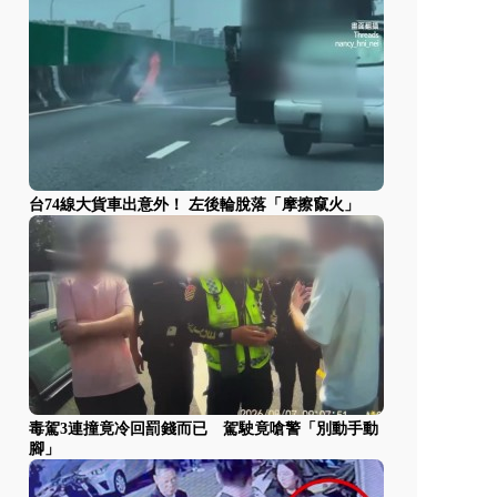
台74線大貨車出意外！ 左後輪脫落「摩擦竄火」
毒駕3連撞竟冷回罰錢而已 駕駛竟嗆警「別動手動
腳」