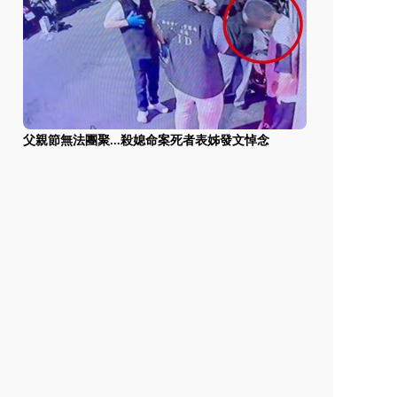
父親節無法團聚...殺媳命案死者表姊發文悼念