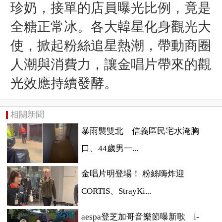
珍奶，接單的店員曝光比例，竟是
全糖正常冰。各大韓星化身觀光大
使，掀起粉絲追星熱潮，帶動商圈
人潮與消費力，讓金唱片帶來的觀
光效應持續發酵。
相關新聞
暴雨襲雙北 信義區民宅水淹胸
口、44歲男一...
金唱片明登場！ 粉絲嗨炸迎
CORTIS、StrayKi...
aespa登芝加哥音樂節曝新歌 i-