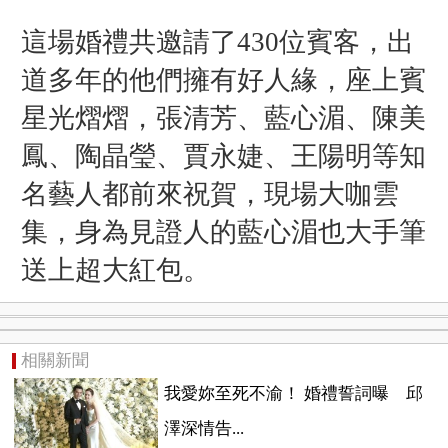
這場婚禮共邀請了430位賓客，出
道多年的他們擁有好人緣，座上賓
星光熠熠，張清芳、藍心湄、陳美
鳳、陶晶瑩、賈永婕、王陽明等知
名藝人都前來祝賀，現場大咖雲
集，
身為見證人的藍心湄
也大手筆
送上超大紅包。
相關新聞
我愛妳至死不渝！ 婚禮誓詞曝 邱
澤深情告...