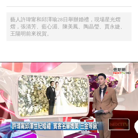
藝人許瑋甯和邱澤瑜28日舉辦婚禮，現場星光熠
熠，張清芳、藍心湄、陳美鳳、陶晶瑩、賈永婕、
王陽明前來祝賀。