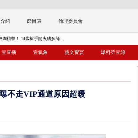
播介紹
節目表
倫理委員會
園槍擊！ 14歲槍手開火釀多師...
未來帳戶」三讀 行政院：編預算...
壹直播
壹氣象
藝文饗宴
爆料第壹線
】慈濟遭詐10.6億未提告 網友...
南有大安森林公園、北有榮星」周...
子撞車拒檢「油門一催」警察狂...
 曝不走VIP通道原因超暖
天 海軍近岸防禦演練 賴總統...
濟疫苗轟中央 謝金河：顛倒黑白...
.6億未提告 網友炸鍋：財報怎過...
 兆基前董被收押 寄居蟹負責人...