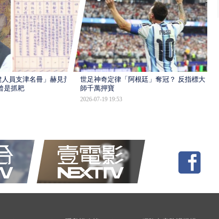
建人員支津名冊」赫見黃
世足神奇定律「阿根廷」奪冠？ 反指標大
曾是抓耙
師千萬押寶
2026-07-19 19:53