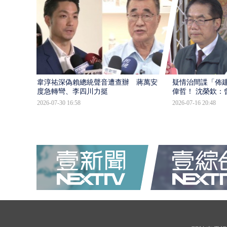
韋淳祐深偽賴總統聲音遭查辦 蔣萬安態
疑情治間諜「佈
度急轉彎、李四川力挺
偉哲！ 沈榮欽：
2026-07-30 16:58
2026-07-16 20:48