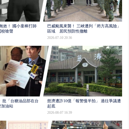
報無效！ 國小童棒打師
巴威颱風來襲！ 三峽遭列「坍方高風險」
闖校嗆聲
區域 居民預防性撤離
2026-07-10 20:36
 批「台糖油品部在台
慈濟遭詐10億「報警慢半拍」 過往爭議遭
管加油站
起底
2026-08-07 16:39