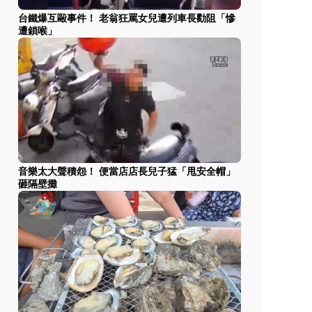
台鐵爆互毆事件！ 老翁狂罵女兒遭列車長勸阻「慘
遭鎖喉」
音樂太大聲積怨！ 便當店店長兒子猛「甩安全帽」
砸隔壁攤