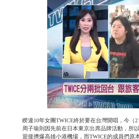
壹氣象／白海
Loaded
:
Unmute
33.73%
睽違10年女團TWICE終於要在台灣開唱，今（
周子瑜則因先前在日本東京出席品牌活動，所
迎接擠爆高雄小港機場，而TWICE的成員們原本