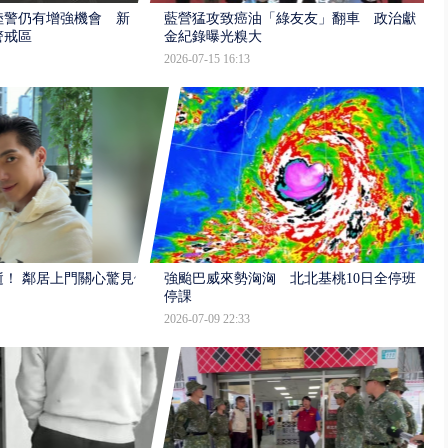
陸警仍有增強機會 新
藍營猛攻致癌油「綠友友」翻車 政治獻
警戒區
金紀錄曝光糗大
2026-07-15 16:13
逝！ 鄰居上門關心驚見倒
強颱巴威來勢洶洶 北北基桃10日全停班
停課
2026-07-09 22:33