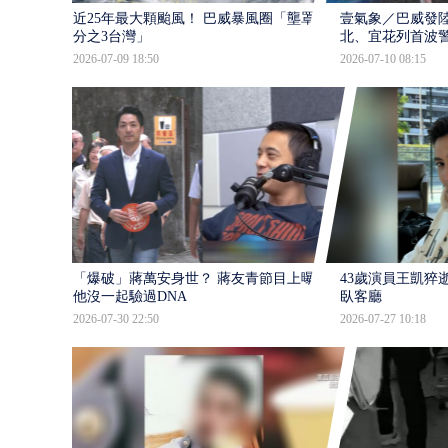
近25年最大顆颱風！ 巴威暴風圈「壟罩4
壹氣象／巴威發
分之3台灣」
北、宜花列首波
2026-07-09 18:50
2026-07-10 08:15
「爆破」蔣萬安身世？ 蔣友青節目上曝：
43歲演員王凱猝
他沒一起驗過DNA
臥客廳
2026-07-30 22:50
2026-07-27 10:18