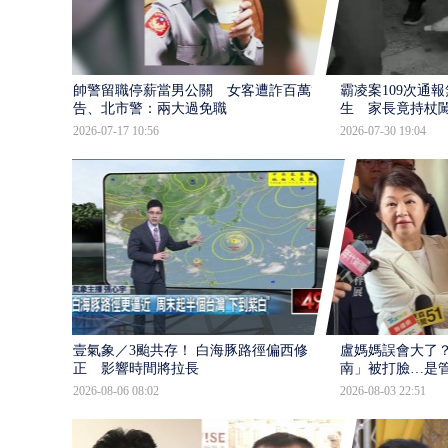
帥警留職停薪當男公關 女客遭詐百萬提
霸凌案109次通
告、北市警：兩大過免職
生 家長竟持杖
2026-07-17 10:56
2026-07-30 19:04
壹氣象／3颱共存！ 白海豚路徑偏西修
盧媽媽誤會大了？
正 影響時間將拉長
南」被打臉…是
2026-08-06 08:02
2026-08-03 22:51