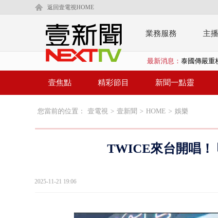
返回壹電視HOME
業務服務
主
最新消息：
泰國傳嚴重校
在野黨推「
壹焦點
精彩節目
新聞一點靈
【新聞一點靈
您當前的位置：
壹電視
>
壹新聞
>
HOME
>
娛樂
蔣萬安提「
又毒駕！ 男
TWICE來台開唱！
漢光演習第4
蔣萬安為慈
2025-11-21 19:06
慈濟遭詐10
涉侵占7億！