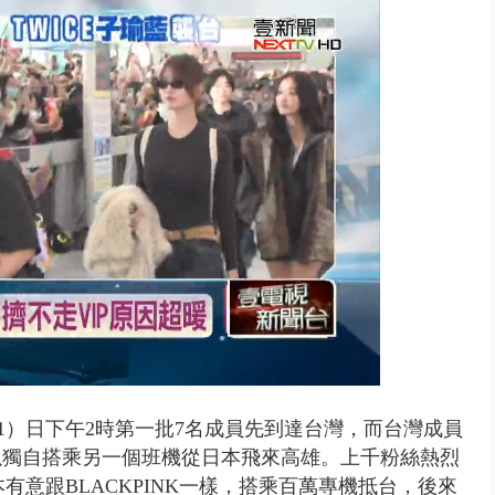
豚颱風龜速前進！ 周末兩天降...
21）日下午2時第一批7名成員先到達台灣，而台灣成員
以獨自搭乘另一個班機從日本飛來高雄。上千粉絲熱烈
有意跟BLACKPINK一樣，搭乘百萬專機抵台，後來