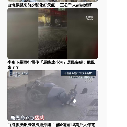
白海豚襲來前夕彰化好天氣！ 王公千人封街烤蚵
半夜下暴雨打雷使「馬路成小河」居民嚇醒：颱風
來了？
白海豚挾豪風強風虐沖繩！ 釀6傷逾1.8萬戶大停電