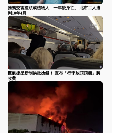
推義交害撞頭成植物人「一年後身亡」 北市工人遭
判10年4月
廉航捷星新制挨批搶錢！ 宣布「行李放頭頂櫃」將
收費