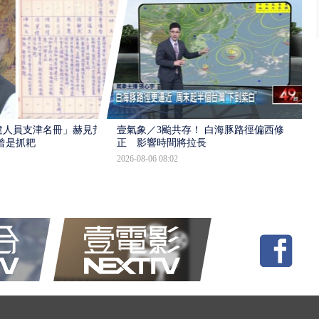
建人員支津名冊」赫見黃
壹氣象／3颱共存！ 白海豚路徑偏西修
曾是抓耙
正 影響時間將拉長
2026-08-06 08:02