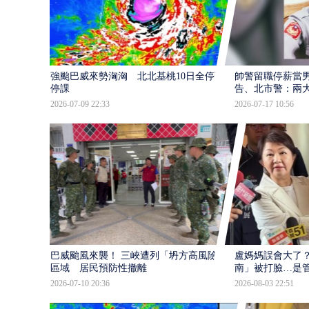
強颱巴威來勢洶洶 北北基桃10日全停班
帥警留職停薪當
停課
告、北市警：兩
2026-07-09 22:33
2026-07-17 10:56
巴威颱風來襲！ 三峽遭列「坍方高風險」
盧媽媽誤會大了？
區域 居民預防性撤離
南」被打臉…是
2026-07-10 20:36
2026-08-03 22:51