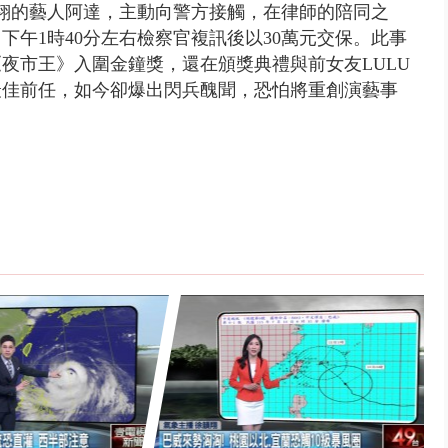
翔的藝人阿達，主動向警方接觸，在律師的陪同之
午1時40分左右檢察官複訊後以30萬元交保。此事
夜市王》入圍金鐘獎，還在頒獎典禮與前女友LULU
最佳前任，如今卻爆出閃兵醜聞，恐怕將重創演藝事