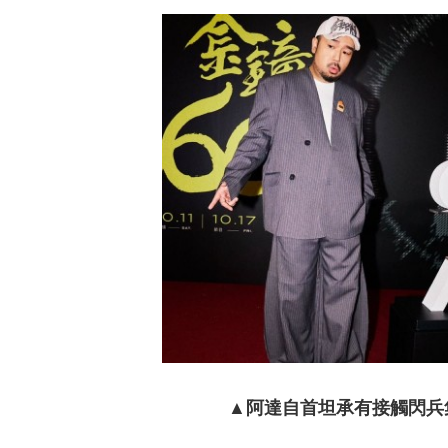
祝壽！ 關聖帝
▲
阿達自首坦承有接觸閃兵