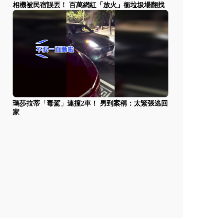
相機被民宿誤丟！ 百萬網紅「放火」衝垃圾場翻找
瑪莎拉蒂「毒駕」連撞2車！ 男到案稱：太緊張逃回
家