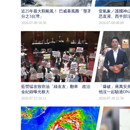
近25年最大顆颱風！ 巴威暴風圈「壟罩4
壹氣象／護國神山
分之3台灣」
恐直灌、西半部
2026-07-09 18:50
2026-07-09 08:09
藍營猛攻致癌油「綠友友」翻車 政治獻
「爆破」蔣萬安身
金紀錄曝光糗大
他沒一起驗過DN
2026-07-15 16:13
2026-07-30 22:50