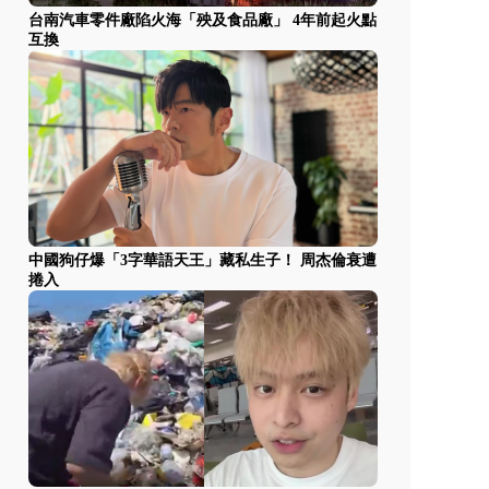
台南汽車零件廠陷火海「殃及食品廠」 4年前起火點
互換
中國狗仔爆「3字華語天王」藏私生子！ 周杰倫衰遭
捲入