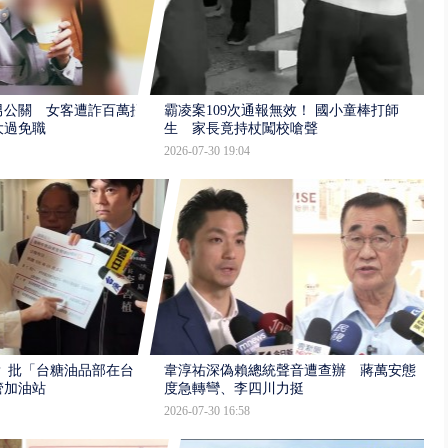
男公關 女客遭詐百萬提
霸凌案109次通報無效！ 國小童棒打師
大過免職
生 家長竟持杖闖校嗆聲
2026-07-30 19:04
 批「台糖油品部在台
韋淳祐深偽賴總統聲音遭查辦 蔣萬安態
管加油站
度急轉彎、李四川力挺
2026-07-30 16:58