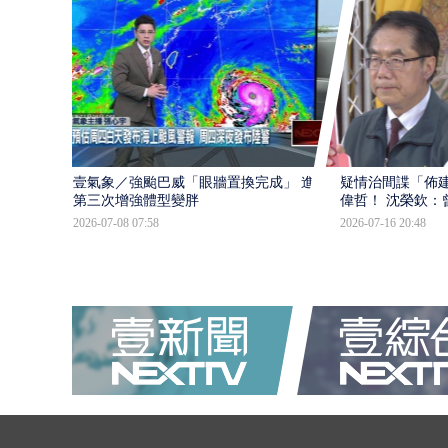
壹氣象／強颱巴威「眼牆置換完成」 進入
疑情治間諜「佈
第三次增強體型變胖
偉哲！ 沈榮欽：
2026-07-08 07:58
2026-07-16 20:48