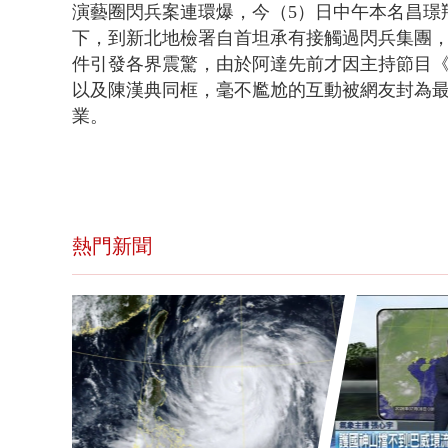
演藝圈閃兵案連環爆，今（5）日中午本名昌璟
下，到新北地檢署自首坦承有接觸過閃兵集團，下
件引發各界震驚，由於阿達先前才因主持節目《
以及陳漢典同框，毫不尷尬的互動被網友封為
業。
熱門新聞