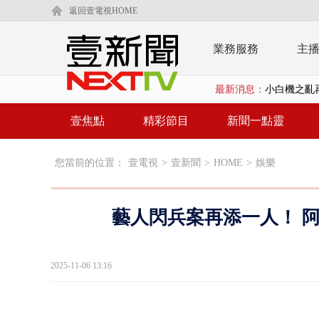
返回壹電視HOME
業務服務
主
最新消息：
小白機之亂再
今年總預算還
壹焦點
精彩節目
新聞一點靈
東發號遭出
您當前的位置：
壹電視
>
壹新聞
>
HOME
>
娛樂
父親節恐有
壹氣象／3颱
藝人閃兵案再添一人！ 阿
沈伯洋、蔣萬
北市科長帳戶
2025-11-06 13:16
台南汽車零件
中國狗仔爆「