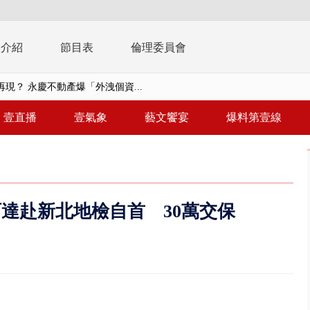
播介紹
節目表
倫理委員會
現？ 永慶不動產爆「外洩個資...
在審 提案剩658項、今二輪協...
壹直播
壹氣象
藝文饗宴
爆料第壹線
征、灌一星負評 抹除蔣萬安、沈...
致災雨 白海豚颱風逼近估「明晚...
共存！ 白海豚路徑偏西修正 影...
達赴新北地檢自首 30萬交保
安簽名「都塗銷」 饒河夜市百...
多出64萬遭疑涉貪 檢察官揭善...
廠陷火海「殃及食品廠」 4年前...
3字華語天王」藏私生子！ 周杰...