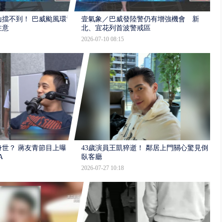
擋不到！ 巴威颱風環流
壹氣象／巴威發陸警仍有增強機會 新
注意
北、宜花列首波警戒區
2026-07-10 08:15
世？ 蔣友青節目上曝：
43歲演員王凱猝逝！ 鄰居上門關心驚見倒
A
臥客廳
2026-07-27 10:18