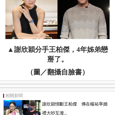
▲
謝欣穎分手王柏傑，
4年姊弟戀
掰了。
（圖／翻攝自臉書）
相關新聞
謝欣穎情斷王柏傑 傳在楊祐寧婚
禮大吵互潑...