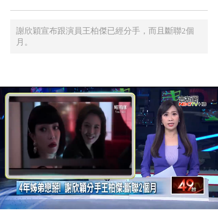
謝欣穎宣布跟演員王柏傑已經分手，而且斷聯2個
月。