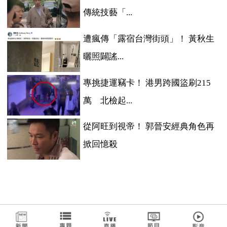
傳統技藝「...
遭瘋傳「露宿台灣街頭」！ 黃秋生
曬照闢謠...
專挑捷運竊卡！ 港男跨國盜刷215
萬 北檢起...
從阿旺到視帝！ 郭晉安經典角色再
掀回憶殺