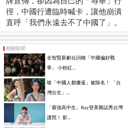
牌宣傳，卻因為自己的「辱華」行
徑，中國行遭臨時喊卡，讓他崩潰
直呼「
我們永遠去不了中國了
」。
相關新聞
全智賢新劇台詞稱「中國偏好戰
爭」 小粉紅...
嗆「中國人都傻逼」被除名！ 「台
灣出生」...
「最強高中生」Ray登美雜誌秀台灣
護照！ 影...