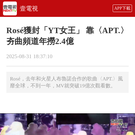
壹電視
APP下載
Rosé獲封「YT女王」 靠〈APT.〉
夯曲頻道年撈2.4億
2025-08-31 18:37:10
Rosé，去年和火星人布魯諾合作的歌曲〈APT.〉風
靡全球，不到一年，MV就突破19億次觀看數。