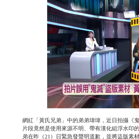
貨車鬼切釀
Loaded
:
Unmute
33.80%
網紅「黃氏兄弟」中的弟弟瑋瑋，近日拍攝《
片段竟然是使用來源不明、帶有漢化組浮水印
弟在昨（21）日緊急發聲明道歉，並將盜版素