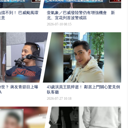
擋不到！ 巴威颱風環流
壹氣象／巴威發陸警仍有增強機會 新
注意
北、宜花列首波警戒區
2026-07-10 08:15
世？ 蔣友青節目上曝：
43歲演員王凱猝逝！ 鄰居上門關心驚見倒
A
臥客廳
2026-07-27 10:18