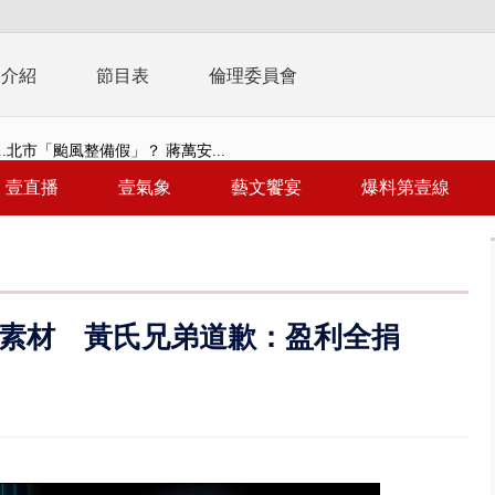
播介紹
節目表
倫理委員會
..北市「颱風整備假」？ 蔣萬安...
豚進逼！ 外圍雲系影響 北部...
壹直播
壹氣象
藝文饗宴
爆料第壹線
拒馬「只有始源可以停」 他真...
稿」嗆爆盧秀燕 2028總統戰提...
個資爭議 連戰媳婦轟財政部不負責任
素材 黃氏兄弟道歉：盈利全捐
戲水失蹤！ 搜救艇翻覆4警消落...
0.8億」 名律師聯手掮客騙買「B...
演習第二日 防護關鍵基礎設施
0萬筆個資！ 網軍洩密中共遭起訴...