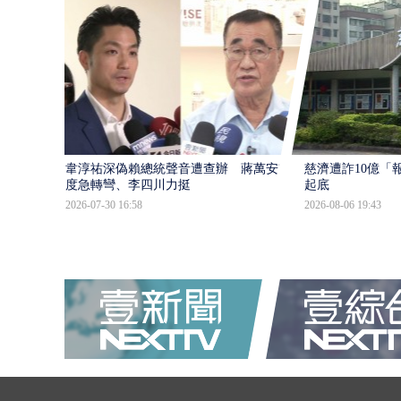
韋淳祐深偽賴總統聲音遭查辦 蔣萬安態
慈濟遭詐10億「
度急轉彎、李四川力挺
起底
2026-07-30 16:58
2026-08-06 19:43