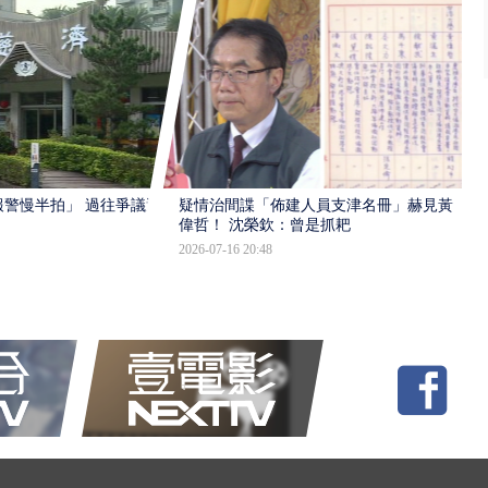
報警慢半拍」 過往爭議遭
疑情治間諜「佈建人員支津名冊」赫見黃
偉哲！ 沈榮欽：曾是抓耙
2026-07-16 20:48