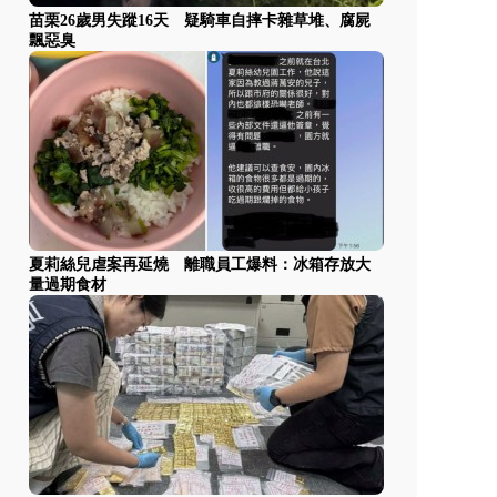
苗栗26歲男失蹤16天 疑騎車自摔卡雜草堆、腐屍
飄惡臭
夏莉絲兒虐案再延燒 離職員工爆料：冰箱存放大
量過期食材