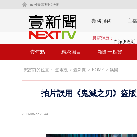
返回壹電視HOME
業務服務
主
最新消息：
白海豚逼近.
壹氣象／白海
壹焦點
精彩節目
新聞一點靈
早餐店放迷你
您當前的位置：
壹電視
>
壹新聞
>
HOME
>
娛樂
賴清德「0看
EZ WAY
拍片誤用《鬼滅之刃》盜版
救生員大武崙
狠詐慈濟「1
2025-08-22 20:44
漢光42號
暗網買500