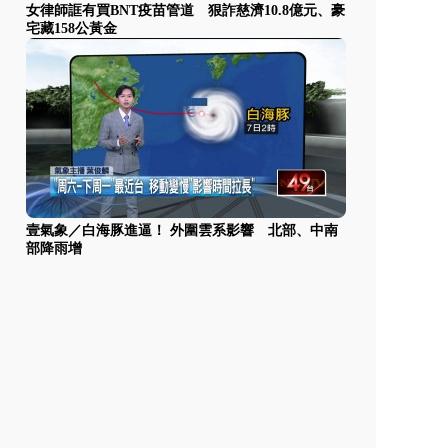
女律師誆有買BNT疫苗管道 狠詐慈濟10.8億元、豪
宅藏158公黃金
壹氣象／白海豚進逼！ 外圍雲系影響 北部、中南
部降雨增