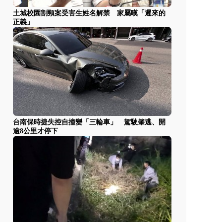
土城校園割頸案受害生姓名解禁 家屬嘆「遲來的
正義」
台南保時捷失控自撞變「三輪車」 駕駛肇逃、開
逾8公里才停下