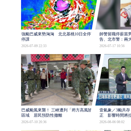
強颱巴威來勢洶洶 北北基桃10日全停班
帥警留職停薪當
停課
告、北市警：兩
2026-07-09 22:33
2026-07-17 10:56
巴威颱風來襲！ 三峽遭列「坍方高風險」
壹氣象／3颱共存
區域 居民預防性撤離
正 影響時間將
2026-07-10 20:36
2026-08-06 08:02