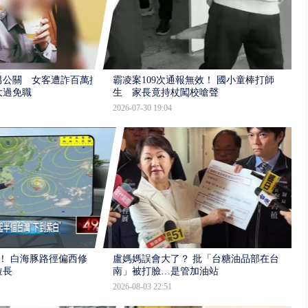
男公關 女客遭詐百萬提
霸凌案109次通報無效！ 國小童棒打師
大過免職
生 家長竟持杖闖校嗆聲
2026-07-30 19:04
！ 白海豚路徑偏西修
盧媽媽誤會大了？ 批「台糖油品部在台
拉長
南」被打臉…是管加油站
2026-08-03 22:51