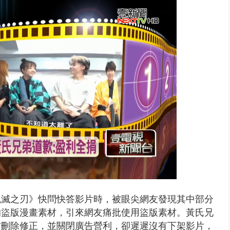
禍 砂石車為閃避悚撞4車釀3傷
鬼滅之刃》快問快答影片時，被眼尖網友發現其中部分
的盜版漫畫素材，引來網友痛批使用盜版素材。黃氏兄
材刪除修正，並關閉廣告營利，卻遲遲沒有下架影片，