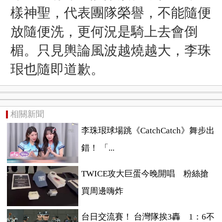
樣神聖，代表團隊榮譽，不能隨便
放隨便洗，更何況是騎上去會倒
楣。只見輿論風波越燒越大，李珠
珢也隨即道歉。
相關新聞
李珠珢球場跳《CatchCatch》舞步出
錯！ 「...
TWICE攻大巨蛋今晚開唱 粉絲搶
買周邊嗨炸
台日交流賽！ 台灣隊挨3轟 1：6不