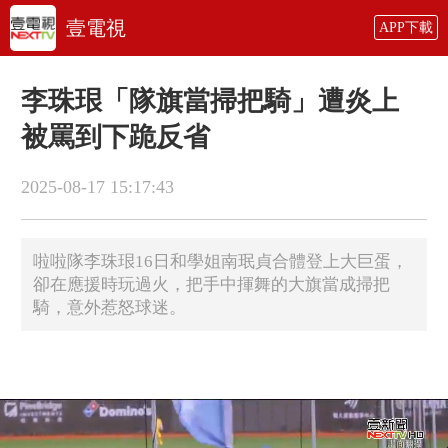
壹電視
APP下載
李珠珢「隊旗當掃把騎」遭炎上
被罵到下跪反省
2025-08-17 15:17:43
啦啦隊李珠珢16日和學姐南珉貞合體登上大巨蛋，
卻在應援時玩過火，把手中揮舞的大旗當成掃把
騎，意外惹怒球迷。