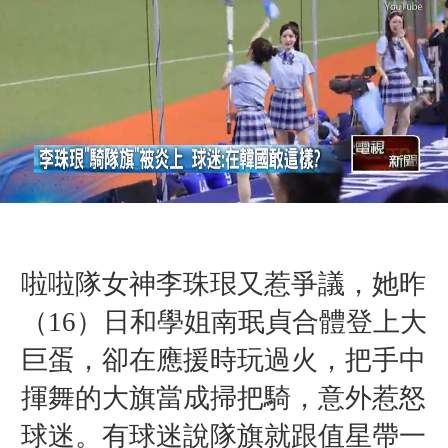
啦啦隊女神李珠珢又惹爭議，她昨
（
16）日和學姐南珉貞合體登上大
巨蛋，卻在應援時玩過火，把手中
揮舞的大旗當成掃把騎，意外惹怒
球迷。有球迷說隊旗就跟值星帶一