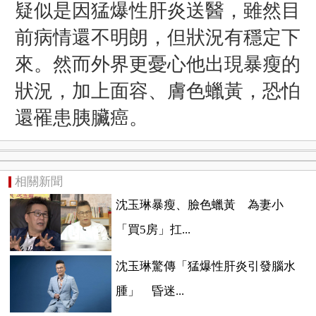
疑似是因猛爆性肝炎送醫，雖然目
前病情還不明朗，但狀況有穩定下
來。然而外界更憂心他出現暴瘦的
狀況，加上面容、膚色蠟黃，恐怕
還罹患胰臟癌。
相關新聞
沈玉琳暴瘦、臉色蠟黃 為妻小
「買5房」扛...
沈玉琳驚傳「猛爆性肝炎引發腦水
腫」 昏迷...