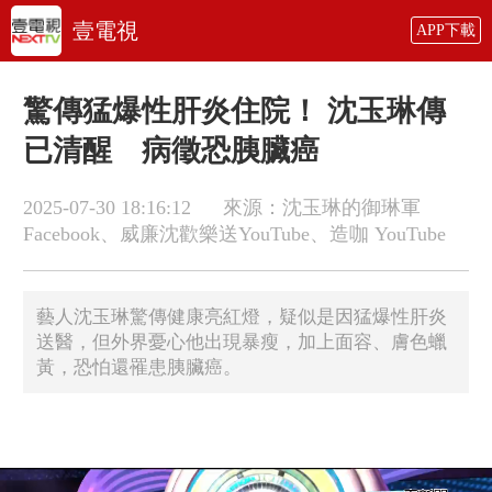
壹電視
APP下載
驚傳猛爆性肝炎住院！ 沈玉琳傳
已清醒 病徵恐胰臟癌
2025-07-30 18:16:12
來源：沈玉琳的御琳軍
Facebook、威廉沈歡樂送YouTube、造咖 YouTube
藝人沈玉琳驚傳健康亮紅燈，疑似是因猛爆性肝炎
送醫，但外界憂心他出現暴瘦，加上面容、膚色蠟
黃，恐怕還罹患胰臟癌。