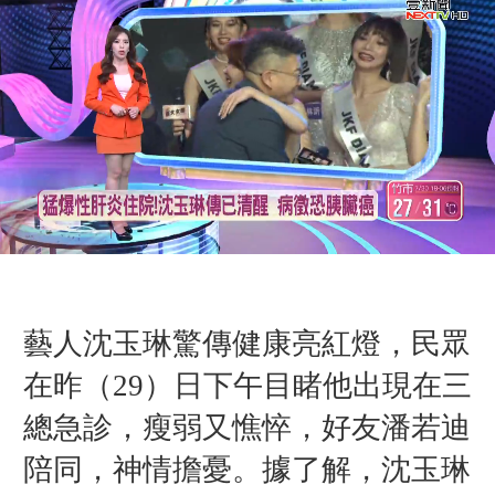
藝人沈玉琳驚傳健康亮紅燈，民眾
在昨（29）日下午目睹他出現在三
總急診，瘦弱又憔悴，好友潘若迪
陪同，神情擔憂。據了解，沈玉琳