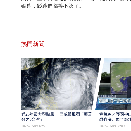
銀幕，影迷們都等不及了。
熱門新聞
近25年最大顆颱風！ 巴威暴風圈「壟罩4
壹氣象／護國神山
分之3台灣」
恐直灌、西半部
2026-07-09 18:50
2026-07-09 08:09