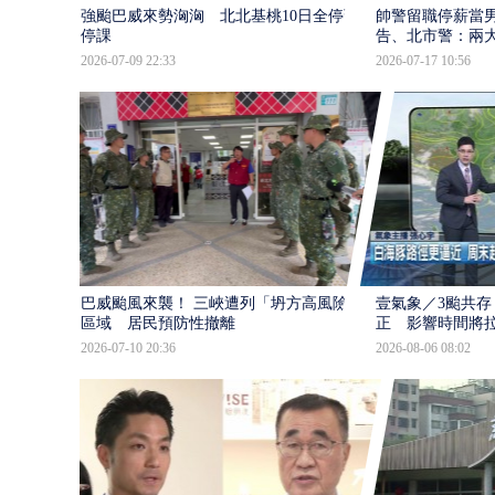
強颱巴威來勢洶洶 北北基桃10日全停班
帥警留職停薪當
停課
告、北市警：兩
2026-07-09 22:33
2026-07-17 10:56
巴威颱風來襲！ 三峽遭列「坍方高風險」
壹氣象／3颱共存
區域 居民預防性撤離
正 影響時間將
2026-07-10 20:36
2026-08-06 08:02