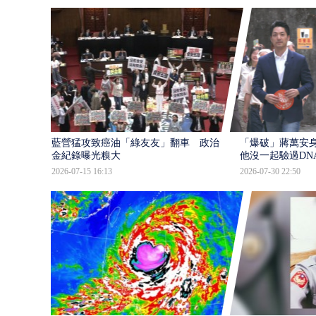
藍營猛攻致癌油「綠友友」翻車 政治獻
「爆破」蔣萬安身
金紀錄曝光糗大
他沒一起驗過DN
2026-07-15 16:13
2026-07-30 22:50