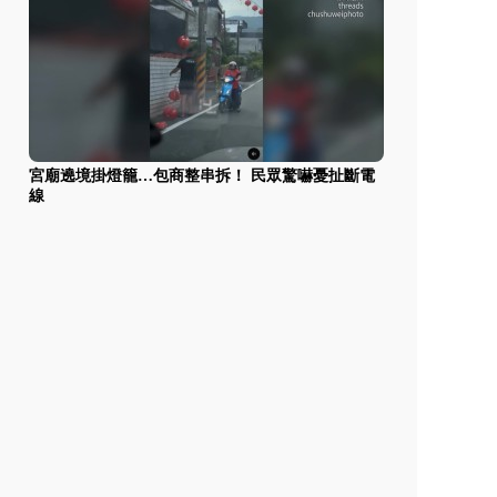
宮廟遶境掛燈籠…包商整串拆！ 民眾驚嚇憂扯斷電
線