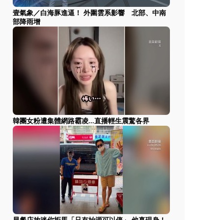
壹氣象／白海豚進逼！ 外圍雲系影響 北部、中南
部降雨增
韓團女粉遭集體網路霸凌...直播輕生震驚各界