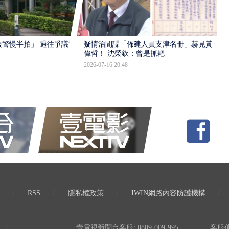
報警慢半拍」 過往爭議遭
疑情治間諜「佈建人員支津名冊」赫見黃
偉哲！ 沈榮欽：曾是抓耙
2026-07-16 20:48
RSS
隱私權政策
IWIN網路內容防護機構
壹電視新聞台客服: 0809-009-995
客服信箱: