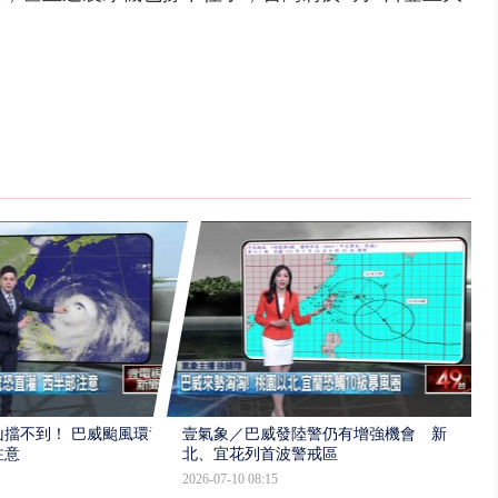
擋不到！ 巴威颱風環流
壹氣象／巴威發陸警仍有增強機會 新
注意
北、宜花列首波警戒區
2026-07-10 08:15