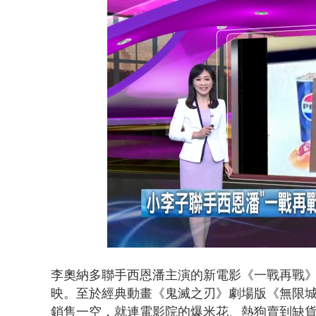
貨車鬼切釀
Loaded
:
Unmute
40.83%
李奧納多聯手西恩潘主演的新電影《一戰再戰》
映。至於經典動畫《鬼滅之刃》劇場版《無限城
銷售一空，就連電影院的爆米花、熱狗賣到缺貨