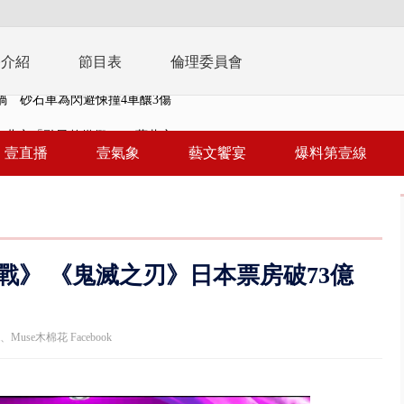
播介紹
節目表
倫理委員會
..北市「颱風整備假」？ 蔣萬安...
豚進逼！ 外圍雲系影響 北部...
壹直播
壹氣象
藝文饗宴
爆料第壹線
拒馬「只有始源可以停」 他真...
稿」嗆爆盧秀燕 2028總統戰提...
個資爭議 連戰媳婦轟財政部不負責任
》 《鬼滅之刃》日本票房破73億
戲水失蹤！ 搜救艇翻覆4警消落...
0.8億」 名律師聯手掮客騙買「B...
ram、Muse木棉花 Facebook
演習第二日 防護關鍵基礎設施
0萬筆個資！ 網軍洩密中共遭起訴...