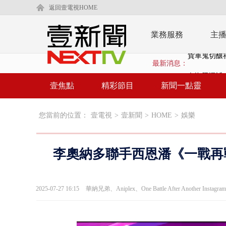
返回壹電視HOME
業務服務
主
最新消息：
白海豚逼近.
壹氣象／白海
壹焦點
精彩節目
新聞一點靈
早餐店放迷你
您當前的位置：
壹電視
>
壹新聞
>
HOME
>
娛樂
賴清德「0看
EZ WAY
李奧納多聯手西恩潘《一戰再戰
救生員大武崙
狠詐慈濟「1
2025-07-27 16:15
華納兄弟、Aniplex、One Battle After Another Instag
漢光42號
暗網買500