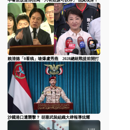
早餐店放迷你拒馬「只有始源可以停」 他真現身！
賴清德「0看稿」嗆爆盧秀燕 2028總統戰提前開打
沙國港口遭襲擊？ 胡塞武裝組織大肆報導炫耀