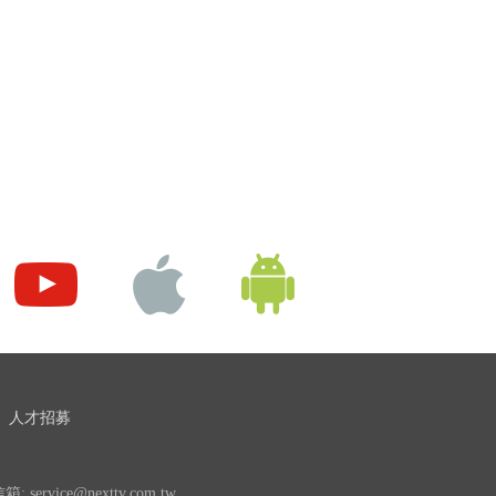
人才招募
 service@nexttv.com.tw