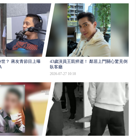
世？ 蔣友青節目上曝：
43歲演員王凱猝逝！ 鄰居上門關心驚見倒
A
臥客廳
2026-07-27 10:18