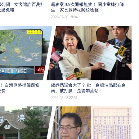
男公關 女客遭詐百萬提
霸凌案109次通報無效！ 國小童棒打師
大過免職
生 家長竟持杖闖校嗆聲
2026-07-30 19:04
！ 白海豚路徑偏西修
盧媽媽誤會大了？ 批「台糖油品部在台
拉長
南」被打臉…是管加油站
2026-08-03 22:51