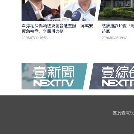
韋淳祐深偽賴總統聲音遭查辦 蔣萬安態
慈濟遭詐10億「
度急轉彎、李四川力挺
起底
2026-07-30 16:58
2026-08-06 19:43
關於壹電視