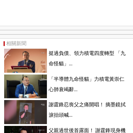
相關新聞
挺過負債、領力積電四度轉型 「九
命怪貓」...
「半導體九命怪貓」力積電黃崇仁
心肺衰竭辭...
謝霆鋒忍喪父之痛開唱！ 摘墨鏡拭
淚抬頭喊...
父親過世後首露面！ 謝霆鋒現身機