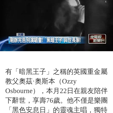
有「暗黑王子」之稱的英國重金屬
教父奧茲·奧斯本（Ozzy
Osbourne），本月22日在親友陪伴
下辭世，享壽76歲。他不僅是樂團
「黑色安息日」的靈魂主唱，獨特