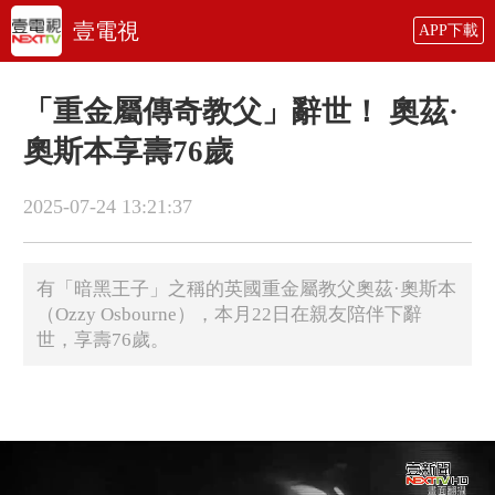
壹電視
APP下載
「重金屬傳奇教父」辭世！ 奧茲·
奧斯本享壽76歲
2025-07-24 13:21:37
有「暗黑王子」之稱的英國重金屬教父奧茲·奧斯本
（Ozzy Osbourne），本月22日在親友陪伴下辭
世，享壽76歲。