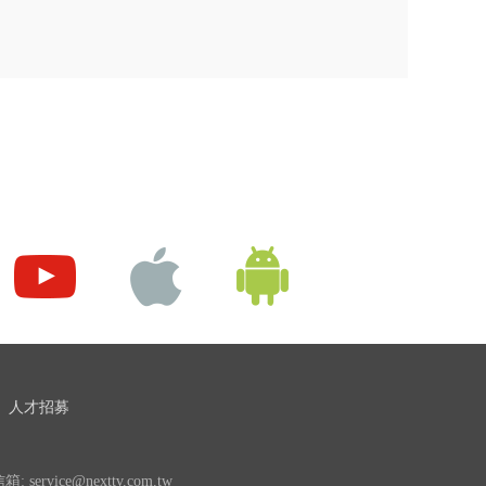
人才招募
 service@nexttv.com.tw