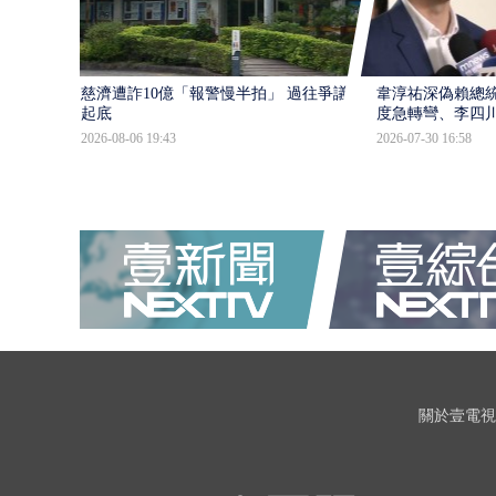
慈濟遭詐10億「報警慢半拍」 過往爭議遭
韋淳祐深偽賴總
起底
度急轉彎、李四
2026-08-06 19:43
2026-07-30 16:58
關於壹電視