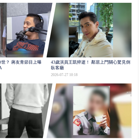
世？ 蔣友青節目上曝：
43歲演員王凱猝逝！ 鄰居上門關心驚見倒
A
臥客廳
2026-07-27 10:18