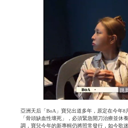
暗網買500
Loaded
:
Unmute
44.10%
亞洲天后「BoA」寶兒出道多年，原定在今年8
「骨頭缺血性壞死」，必須緊急開刀治療
並休
調，寶兒今年的新專輯仍將照常發行，
如今歌