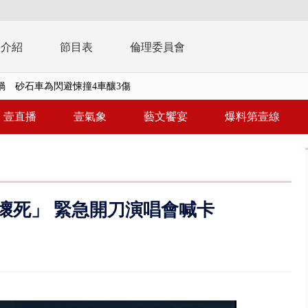
播介紹
節目表
倫理委員會
禍 砂石車為閃避悚撞4車釀3傷
真相大白 陳時中終獲公道：當時...
壹直播
壹氣象
藝文饗宴
爆料第壹線
豚進逼！ 外圍雲系影響 北部...
拒馬「只有始源可以停」 他真...
稿」嗆爆盧秀燕 2028總統戰提...
壞死」 緊急開刀演唱會喊卡
個資爭議 連戰媳婦轟財政部不負責任
戲水失蹤！ 搜救艇翻覆4警消落...
0.8億」 名律師聯手掮客騙買「B...
演習第二日 防護關鍵基礎設施