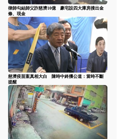
律師勾結師父詐慈濟10億 豪宅設四大庫房搜出金
條、現金
慈濟疫苗案真相大白 陳時中終獲公道：當時不斷
提醒