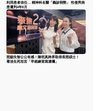
利用患者信任… 精神科名醫「義診弱勢」 性侵男病
患遭判4年8月
照顧失智公公有感！陳明真跨界取得長照碩士！
看淡生死坦言「早就練習寫遺囑」