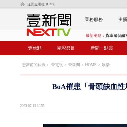
返回壹電視HOME
業務服務
主
最新消息：
貨車鬼切釀
慈濟疫苗案
壹焦點
精彩節目
新聞一點靈
壹氣象／白海
您當前的位置：
壹電視
>
壹新聞
>
HOME
>
娛樂
早餐店放迷你
賴清德「0看
BoA罹患「骨頭缺血性
EZ WAY
救生員大武崙
2025-07-15 19:55
狠詐慈濟「1
漢光42號