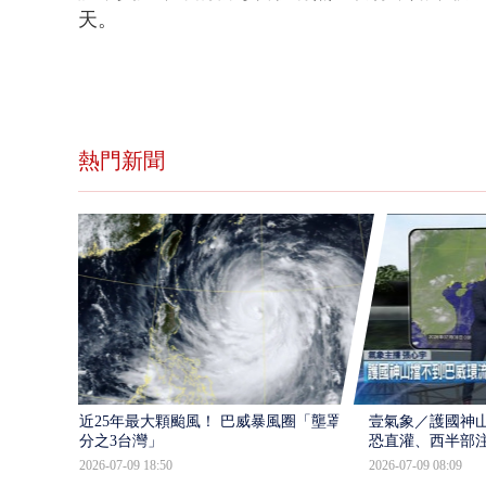
天。
熱門新聞
近25年最大顆颱風！ 巴威暴風圈「壟罩4
壹氣象／護國神山
分之3台灣」
恐直灌、西半部
2026-07-09 18:50
2026-07-09 08:09