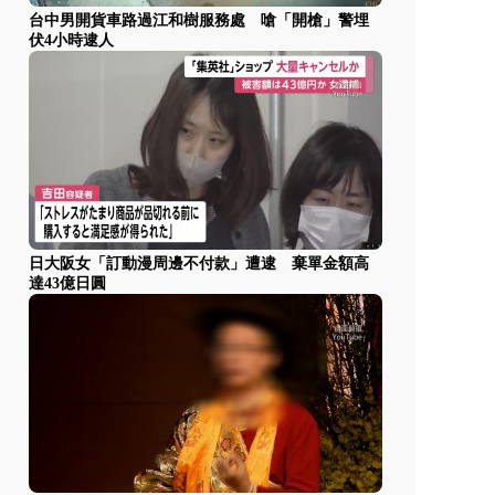
台中男開貨車路過江和樹服務處 嗆「開槍」警埋
伏4小時逮人
日大阪女「訂動漫周邊不付款」遭逮 棄單金額高
達43億日圓