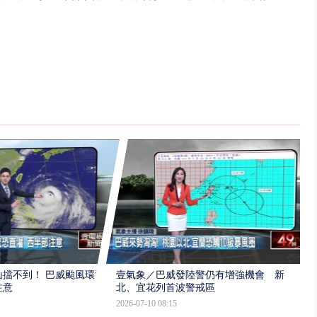
擋不到！ 巴威颱風環流
壹氣象／巴威發陸警仍有增強機會 新
注意
北、宜花列首波警戒區
2026-07-10 08:15