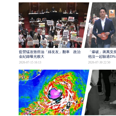
藍營猛攻致癌油「綠友友」翻車 政治獻
「爆破」蔣萬安身
金紀錄曝光糗大
他沒一起驗過DN
2026-07-15 16:13
2026-07-30 22:50