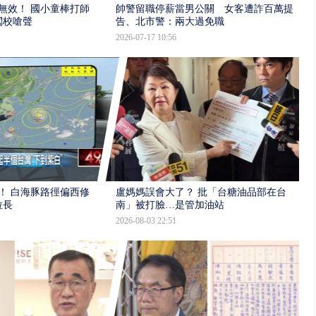
報無效！ 國小童棒打師
帥警留職停薪當男公關 女客遭詐百萬提
闖校嗆聲
告、北市警：兩大過免職
2026-07-17 10:56
！ 白海豚路徑偏西修
盧媽媽誤會大了？ 批「台糖油品部在台
拉長
南」被打臉…是管加油站
2026-08-03 22:51