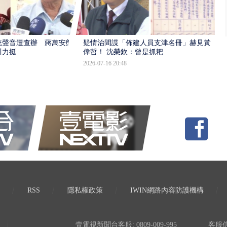
統聲音遭查辦 蔣萬安態
疑情治間諜「佈建人員支津名冊」赫見黃
川力挺
偉哲！ 沈榮欽：曾是抓耙
2026-07-16 20:48
RSS
隱私權政策
IWIN網路內容防護機構
壹電視新聞台客服: 0809-009-995
客服信箱: