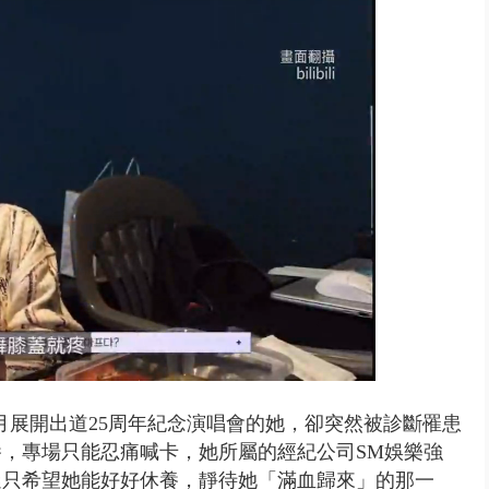
0萬筆個資！ 網軍洩密中共遭起訴...
月展開出道25周年紀念演唱會的她，卻突然被診斷罹患
養
，專場只能忍痛喊卡，
她所屬的經紀公司SM娛樂強
迷只希望她能好好休養，靜待她「滿血歸來」的那一