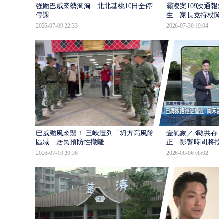
強颱巴威來勢洶洶 北北基桃10日全停班
霸凌案109次通
停課
生 家長竟持杖
2026-07-09 22:33
2026-07-30 19:04
巴威颱風來襲！ 三峽遭列「坍方高風險」
壹氣象／3颱共存
區域 居民預防性撤離
正 影響時間將
2026-07-10 20:36
2026-08-06 08:02