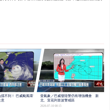
擋不到！ 巴威颱風環流
壹氣象／巴威發陸警仍有增強機會 新
注意
北、宜花列首波警戒區
2026-07-10 08:15