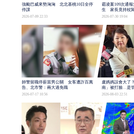
強颱巴威來勢洶洶 北北基桃10日全停班
霸凌案109次通
停課
生 家長竟持杖
2026-07-09 22:33
2026-07-30 19:04
帥警留職停薪當男公關 女客遭詐百萬提
盧媽媽誤會大了？
告、北市警：兩大過免職
南」被打臉…是
2026-07-17 10:56
2026-08-03 22:51