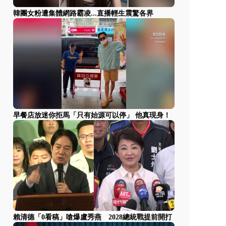
韓團女粉遭集體網路霸凌...直播輕生震驚各界
早餐店放迷你拒馬「只有始源可以停」 他真現身！
賴清德「0看稿」嗆爆盧秀燕 2028總統戰提前開打