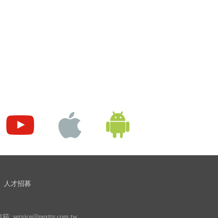
人才招募
 service@nexttv.com.tw