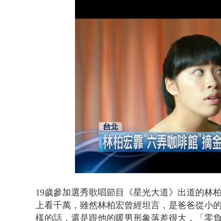
利慾薰心！ 
Loaded
:
Unmute
48.85%
19歲參加選秀歌唱節目《星光大道》出道的林
上看千萬，雖然林柏宏曾經坦言，是爸爸從小
樣的話，還是跟他的暖男形象落差很大，「零