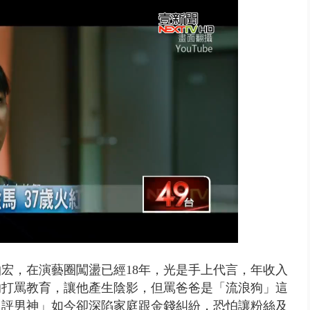
美女律師涉龐大洗錢鏈 通緝港...
柏宏，在演藝圈闖盪已經18年，光是手上代言，年收入
的打罵教育，讓他產生陰影，但罵爸爸是「流浪狗」這
負評男神」如今卻深陷家庭跟金錢糾紛，恐怕讓粉絲及