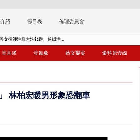
播介紹
節目表
倫理委員會
拒馬「只有始源可以停」 他真...
稿」嗆爆盧秀燕 2028總統戰提...
壹直播
壹氣象
藝文饗宴
爆料第壹線
個資爭議 連戰媳婦轟財政部不負責任
戲水失蹤！ 搜救艇翻覆4警消落...
0.8億」 名律師聯手掮客騙買「B...
」 林柏宏暖男形象恐翻車
演習第二日 防護關鍵基礎設施
0萬筆個資！ 網軍洩密中共遭起訴...
禍 砂石車為閃避悚撞4車釀3傷
..北市「颱風整備假」？ 蔣萬安...