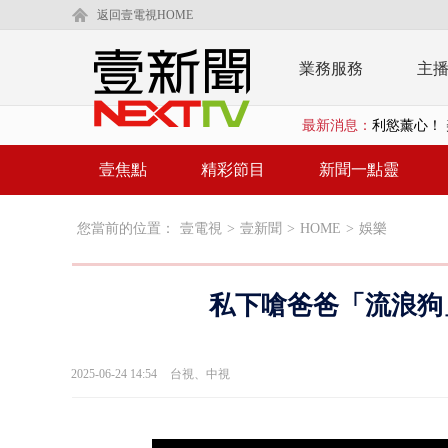
返回壹電視HOME
業務服務
主
最新消息：
早餐店放迷你
賴清德「0看
壹焦點
精彩節目
新聞一點靈
EZ WAY
您當前的位置：
壹電視
>
壹新聞
>
HOME
>
娛樂
救生員大武崙
狠詐慈濟「1
私下嗆爸爸「流浪狗
漢光42號
暗網買500
2025-06-24 14:54
台視、中視
貨車鬼切釀
白海豚逼近.