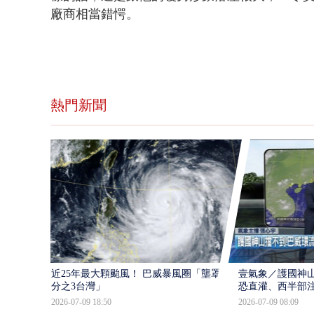
廠商相當錯愕。
熱門新聞
近25年最大顆颱風！ 巴威暴風圈「壟罩4
壹氣象／護國神山
分之3台灣」
恐直灌、西半部
2026-07-09 18:50
2026-07-09 08:09