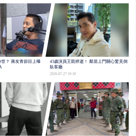
世？ 蔣友青節目上曝：
43歲演員王凱猝逝！ 鄰居上門關心驚見倒
A
臥客廳
2026-07-27 10:18