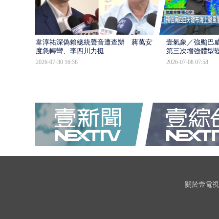
韋淳祐深偽賴總統聲音遭查辦 蔣萬安態
壹氣象／強颱巴威
度急轉彎、李四川力挺
第三次增強體型
2026-07-30 16:58
2026-07-08 07:58
關於壹電視