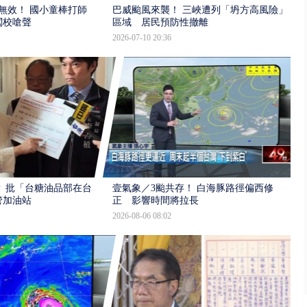
報無效！ 國小童棒打師
巴威颱風來襲！ 三峽遭列「坍方高風險」
闖校嗆聲
區域 居民預防性撤離
2026-07-10 20:36
 批「台糖油品部在台
壹氣象／3颱共存！ 白海豚路徑偏西修
管加油站
正 影響時間將拉長
2026-08-06 08:02