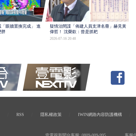
「眼牆置換完成」 進入
疑情治間諜「佈建人員支津名冊」赫見黃
變胖
偉哲！ 沈榮欽：曾是抓耙
2026-07-16 20:48
RSS
隱私權政策
IWIN網路內容防護機構
壹電視新聞台客服: 0809-009-995
客服信箱: