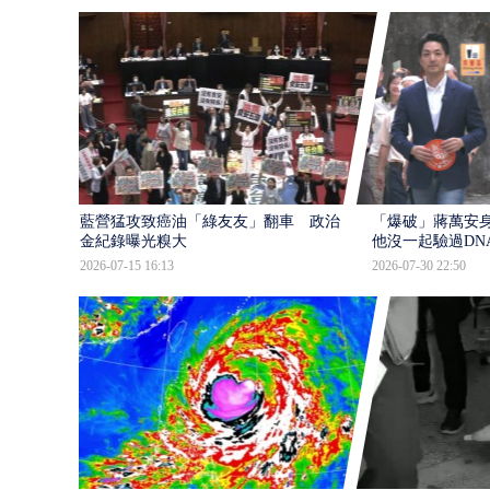
藍營猛攻致癌油「綠友友」翻車 政治獻
「爆破」蔣萬安身
金紀錄曝光糗大
他沒一起驗過DN
2026-07-15 16:13
2026-07-30 22:50