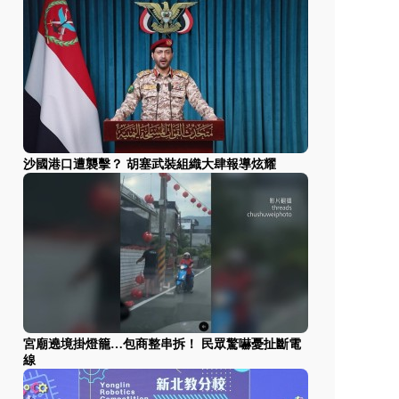
沙國港口遭襲擊？ 胡塞武裝組織大肆報導炫耀
宮廟遶境掛燈籠…包商整串拆！ 民眾驚嚇憂扯斷電
線