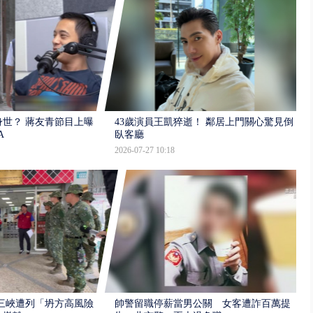
世？ 蔣友青節目上曝：
43歲演員王凱猝逝！ 鄰居上門關心驚見倒
A
臥客廳
2026-07-27 10:18
三峽遭列「坍方高風險」
帥警留職停薪當男公關 女客遭詐百萬提