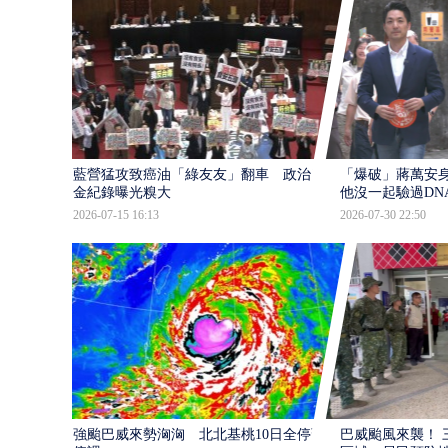
藍營猛攻致癌油「綠友友」翻車 政治獻
「爆破」蔣萬安身
金紀錄曝光糗大
他沒一起驗過DN
2026-07-15 16:13
2026-07-30 22:50
強颱巴威來勢洶洶 北北基桃10日全停班
巴威颱風來襲！ 