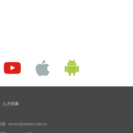
人才招募
 service@nexttv.com.tw