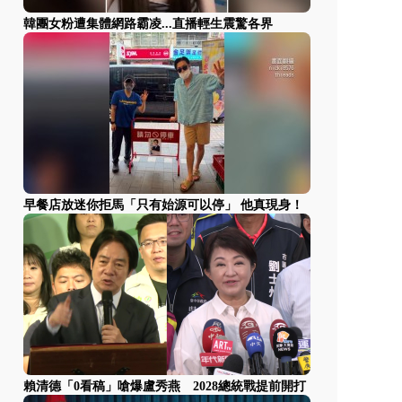
韓團女粉遭集體網路霸凌...直播輕生震驚各界
早餐店放迷你拒馬「只有始源可以停」 他真現身！
賴清德「0看稿」嗆爆盧秀燕 2028總統戰提前開打