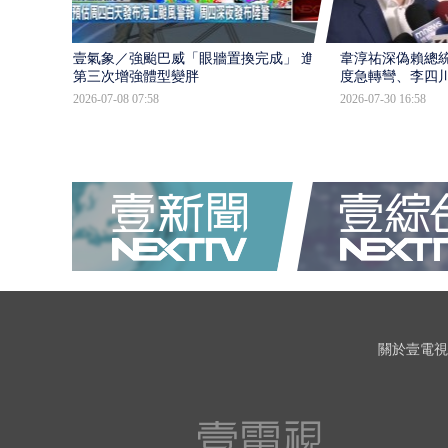
壹氣象／強颱巴威「眼牆置換完成」 進入
韋淳祐深偽賴總
第三次增強體型變胖
度急轉彎、李四
2026-07-08 07:58
2026-07-30 16:58
關於壹電視