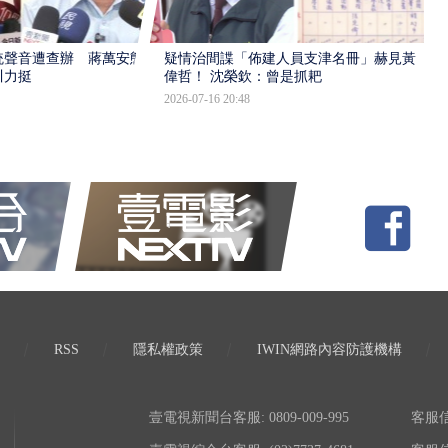
統聲音遭查辦 蔣萬安態
疑情治間諜「佈建人員支津名冊」赫見黃
川力挺
偉哲！ 沈榮欽：曾是抓耙
2026-07-16 20:48
RSS
隱私權政策
IWIN網路內容防護機構
壹電視新聞台客服: 0809-009-995
客服信箱: