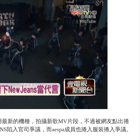
..北市「颱風整備假」？ 蔣萬安...
使用最新的機種，拍攝新歌MV片段，不過被網友點出捲
NS陷入官司爭議，而aespa成員也捲入服裝捲入爭議。