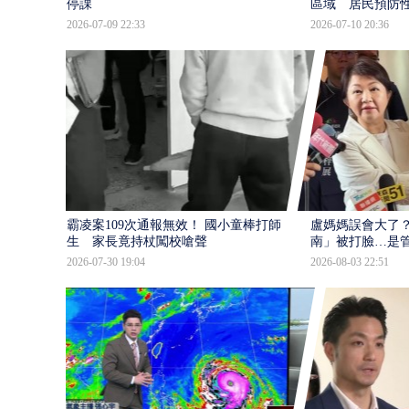
停課
區域 居民預防
2026-07-09 22:33
2026-07-10 20:36
霸凌案109次通報無效！ 國小童棒打師
盧媽媽誤會大了？
生 家長竟持杖闖校嗆聲
南」被打臉…是
2026-07-30 19:04
2026-08-03 22:51