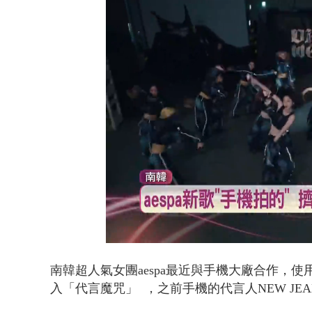
白海豚逼近.
Loaded
:
Unmute
45.67%
南韓超人氣女團aespa最近與手機大廠合作，
入「代言魔咒」 ，之前手機的代言人NEW JEA