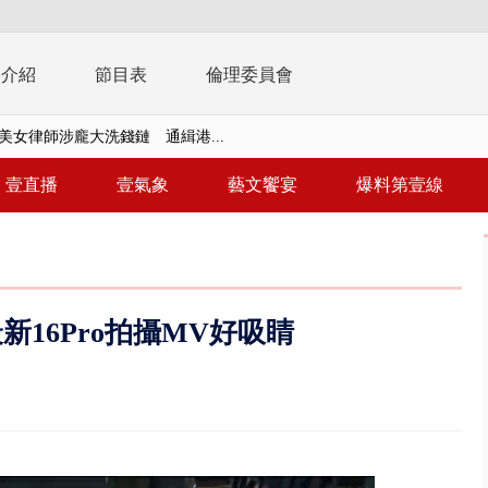
播介紹
節目表
倫理委員會
美女律師涉龐大洗錢鏈 通緝港...
拒馬「只有始源可以停」 他真...
壹直播
壹氣象
藝文饗宴
爆料第壹線
稿」嗆爆盧秀燕 2028總統戰提...
個資爭議 連戰媳婦轟財政部不負責任
戲水失蹤！ 搜救艇翻覆4警消落...
最新16Pro拍攝MV好吸睛
0.8億」 名律師聯手掮客騙買「B...
演習第二日 防護關鍵基礎設施
0萬筆個資！ 網軍洩密中共遭起訴...
禍 砂石車為閃避悚撞4車釀3傷