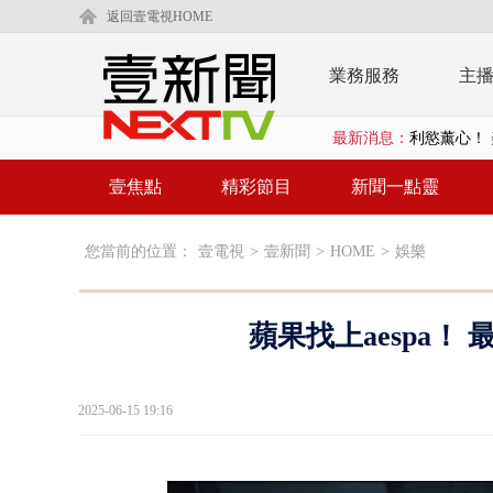
返回壹電視HOME
業務服務
主
最新消息：
利慾薰心！ 
早餐店放迷你
壹焦點
精彩節目
新聞一點靈
賴清德「0看
您當前的位置：
壹電視
>
壹新聞
>
HOME
>
娛樂
EZ WAY
救生員大武崙
蘋果找上aespa！ 
狠詐慈濟「1
漢光42號
2025-06-15 19:16
暗網買500
貨車鬼切釀