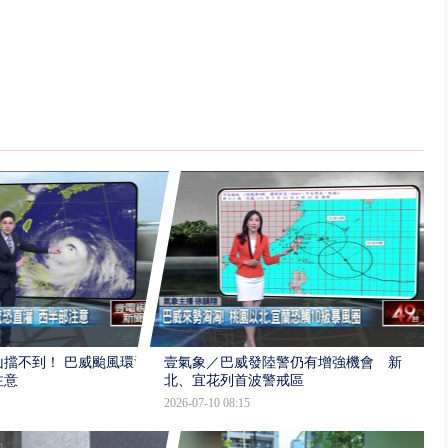
擋不到！ 巴威颱風環流
壹氣象／巴威發陸警仍有增強機會 新
注意
北、宜花列首波警戒區
2026-07-10 08:15