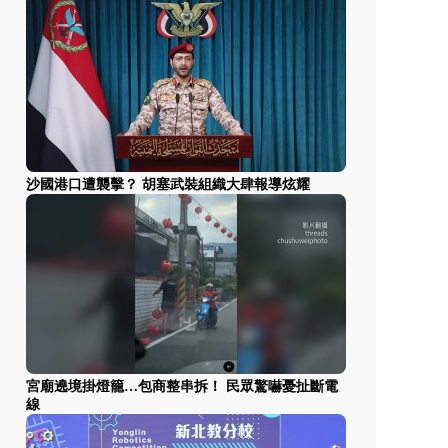
沙國港口遭襲擊？ 胡塞武裝組織大肆報導炫耀
宮廟遶境掛燈籠…包商整串拆！ 民眾驚嚇憂扯斷電
線