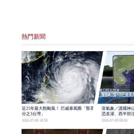
熱門新聞
近25年最大顆颱風！ 巴威暴風圈「壟罩4
壹氣象／護國神山
分之3台灣」
恐直灌、西半部
2026-07-09 18:50
2026-07-09 08:09