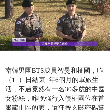
南韓男團BTS成員智旻和柾國，昨
（11）日結束1年6個月的軍旅生
活，不過竟然有一名30多歲的中國
女粉絲，昨晚強行入侵柾國位在首
爾龍山區的家，還
狂按玄關密碼嘗