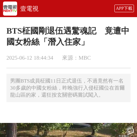
壹電視
APP下載
BTS柾國剛退伍遇驚魂記 竟遭中
國女粉絲「潛入住家」
2025-06-12 18:44:34
來源：MBC
男團BTS成員柾國11日正式退伍，不過竟然有一名
30多歲的中國女粉絲，昨晚強行入侵柾國位在首爾
龍山區的家，還狂按玄關密碼嘗試闖入。