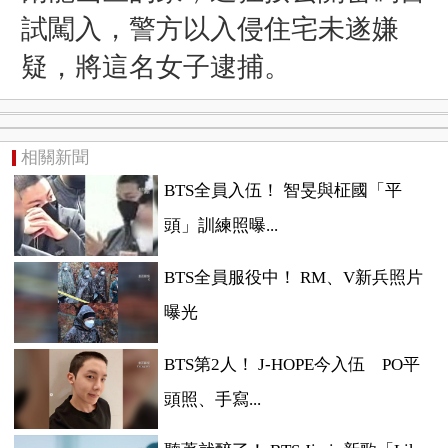
試闖入，
警方以入侵住宅未遂嫌
疑，將這名女子逮捕。
相關新聞
BTS全員入伍！ 智旻與柾國「平
頭」訓練照曝...
BTS全員服役中！ RM、V新兵照片
曝光
BTS第2人！ J-HOPE今入伍 PO平
頭照、手寫...