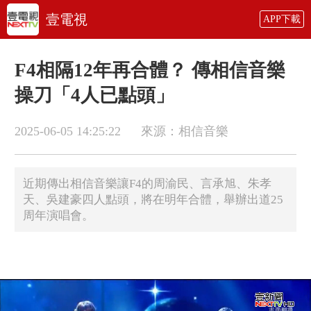
壹電視
APP下載
F4相隔12年再合體？ 傳相信音樂
操刀「4人已點頭」
2025-06-05 14:25:22
來源：相信音樂
近期傳出相信音樂讓F4的周渝民、言承旭、朱孝
天、吳建豪四人點頭，將在明年合體，舉辦出道25
周年演唱會。