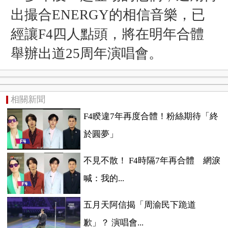
出
撮合
ENERGY的相信音樂，已
經讓F4四人點頭，將在明年合體
舉辦出道25周年演唱會。
相關新聞
F4睽違7年再度合體！粉絲期待「終
於圓夢」
不見不散！ F4時隔7年再合體 網淚
喊：我的...
五月天阿信揭「周渝民下跪道
歉」？ 演唱會...