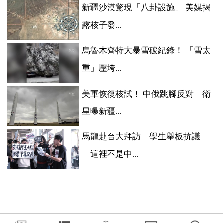
新疆沙漠驚現「八卦設施」 美媒揭
露核子發...
烏魯木齊特大暴雪破紀錄！ 「雪太
重」壓垮...
美軍恢復核試！ 中俄跳腳反對 衛
星曝新疆...
馬龍赴台大拜訪 學生舉板抗議
「這裡不是中...