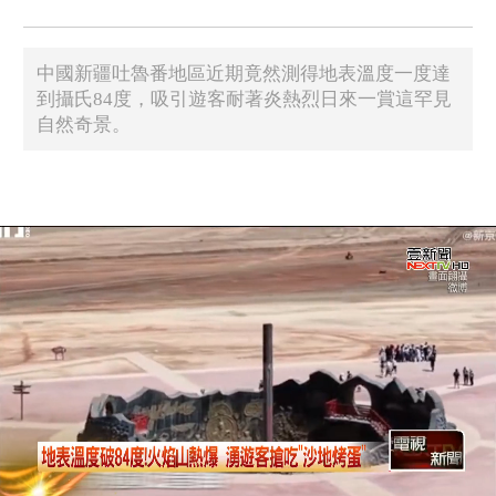
中國新疆吐魯番地區近期竟然測得地表溫度一度達
到攝氏84度，吸引遊客耐著炎熱烈日來一賞這罕見
自然奇景。