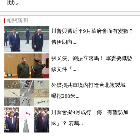
協。
相關新聞
川普與習近平9月華府會面有變數？
傳伊朗向...
張又俠、劉振立落馬！ 軍委要職懸
缺文件「...
外媒揭共軍境內打造台北複製城
曝挖280米...
川習會擬9月成行 傳「有望訪加
國」？ 若屬...