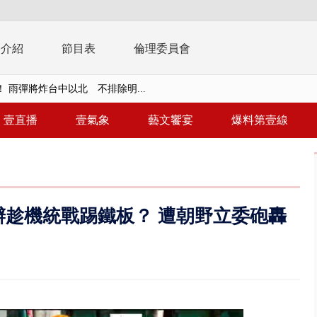
播介紹
節目表
倫理委員會
取消！ 滯留旅客「拚手速」搶...
園槍擊！ 14歲槍手開火釀多師...
壹直播
壹氣象
藝文饗宴
爆料第壹線
%下架標準惹議 傳石崇良、姜至...
年！ 8／8見面會限40粉絲 YG大...
」劇場版超人氣限量特典 粉絲排...
趁機統戰踢鐵板？ 遭朝野立委砲轟
大逆轉！ 證實慈濟買BNT遭詐10...
t天花板崩落「鷹架倒塌」砸傷嬤 客...
10億！ 豪宅藏「9千萬鈔票磚、...
 「一鴨三吃」、「客家攪福」...