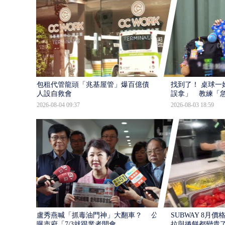
包租代管龍頭「兆基屋管」爆百億債 187
找到了！ 桌球一
人設自救會
誤拿」 教練「急發
2026-08-04 09:37
2026-08-03 18:59
盧秀燕喊「抓毒油門神」大翻車？ 公文
SUBWAY 8月
曝市府「7/3就跟業者開會...
拉與捲餅都變貴