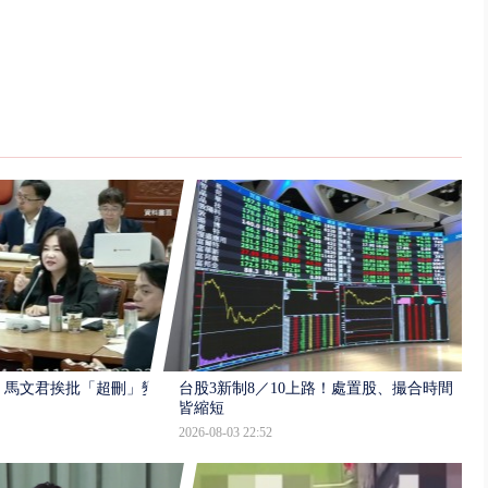
」馬文君挨批「超刪」變
台股3新制8／10上路！處置股、撮合時間
皆縮短
2026-08-03 22:52