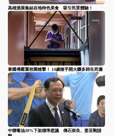
高雄酒展集結在地特色美食 吸引民眾體驗！
泰國傳嚴重校園槍擊！ 14歲槍手開火釀多師生死傷
中聯毒油20%下架標準惹議 傳石崇良、姜至剛請