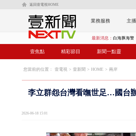
返回壹電視HOME
業務服務
主
最新消息：
沖繩機場航班
泰國傳嚴重校
壹焦點
精彩節目
新聞一點靈
中聯毒油20
您當前的位置：
壹電視
>
壹新聞
>
HOME
>
兩岸
BP出道10周
「吉伊卡哇
李立群怨台灣看嘸世足…國台辦
「疫苗採購」
LaLapor
2026-06-18 15:01
名律狠詐慈濟
父親節限定！