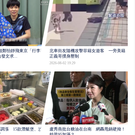
姐鄭怡靜飛東京「行李被
北車街友隨機攻擊菲籍女遊客 一旁美籍
文求...
正義哥撲身壓制
2026-08-02 19:29
價格調漲 15款潛艇堡、沙
盧秀燕批台糖油在台南 網轟甩鍋硬拗！
了
炒菜95加滿？