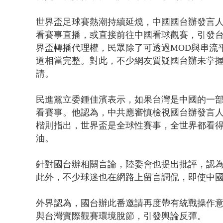
世界盃足球賽熱潮持續延燒，中國國台辦發言人
看賽事直播，或直接前往中國看球觀賽，引發
界盃轉播代理權，民眾除了可透過MOD與串流
道相當完整。對此，不少網友質疑國台辦未掌
請。
民進黨立委鍾佳濱表示，如果台灣是中國的一
看賽事。他認為，中共應審慎檢視國台辦發言
楷則指出，世界盃是全球性賽事，全世界都看
油。
針對國台辦相關言論，陸委會也提出批評，認
此外，不少球迷也在網路上留言調侃，即使中
外界認為，國台辦此番邀請再度帶有統戰操作
與台灣實際觀賽環境脫節，引發輿論反彈。