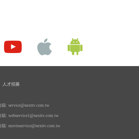
人才招募
 service@nexttv.com.tw
 webservice1@nexttv.com.tw
 movieservice@nexttv.com.tw