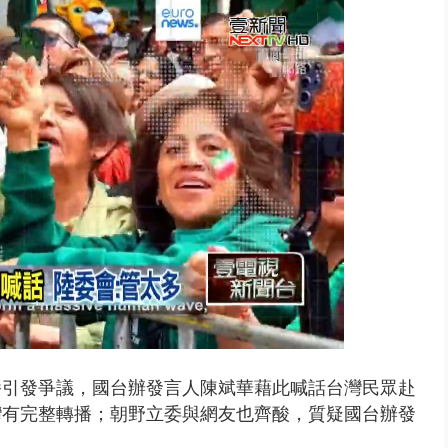
 雨彈將炸台中以北 不排除明...
播引發爭議，國台辦發言人陳斌華藉此喊話台灣民眾赴
灣有完整轉播；朝野立委與網友也齊酸，質疑國台辦發