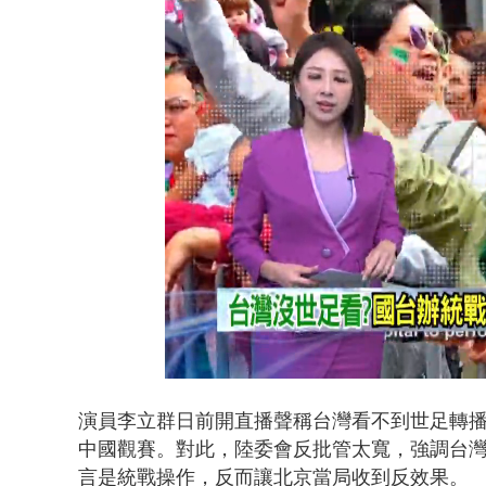
白海豚海警！
Loaded
:
Unmute
45.38%
演員李立群日前開直播聲稱台灣看不到世足轉
中國觀賽。對此，陸委會反批管太寬，強調台
言是統戰操作，反而讓北京當局收到反效果。