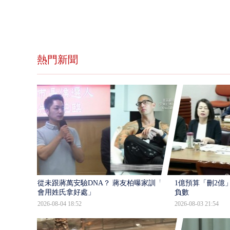
熱門新聞
從未跟蔣萬安驗DNA？ 蔣友柏曝家訓「不
1億預算「刪2億
會用姓氏拿好處」
負數
2026-08-04 18:52
2026-08-03 21:54