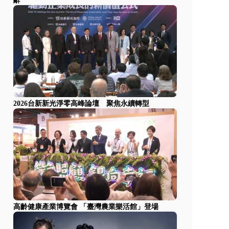
辭
2026台新新光淨零高峰論壇 聚焦永續轉型
高齡健康產業博覽會 「臺灣農業樂活館」登場