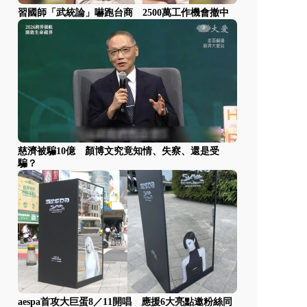
習國師「武統論」嚇跑台商 2500萬工作機會撤中
慈濟被騙10億 顏博文究竟知情、失察、還是受
騙？
aespa首攻大巨蛋8／11開唱 應援6大亮點邀粉絲同