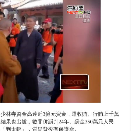
取消！ 滯留旅客「拚手速」搶...
少林寺資金高達近3億元資金，還收賄、行賄上千萬
決結果也出爐，數罪併罰判24年、罰金350萬元人民
為「判太輕」，質疑背後有保護傘。