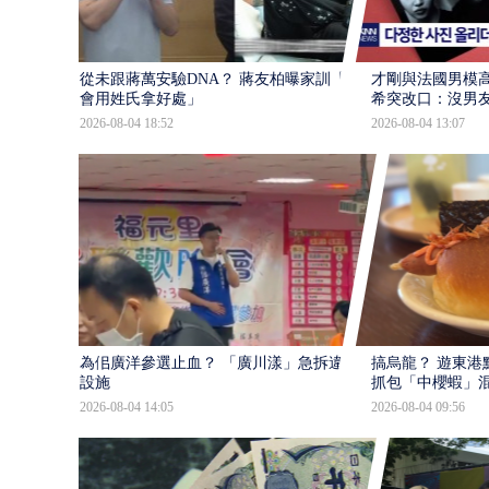
從未跟蔣萬安驗DNA？ 蔣友柏曝家訓「不
才剛與法國男模
會用姓氏拿好處」
希突改口：沒男
2026-08-04 18:52
2026-08-04 13:07
為佀廣洋參選止血？ 「廣川漾」急拆違規
搞烏龍？ 遊東港
設施
抓包「中櫻蝦」
2026-08-04 14:05
2026-08-04 09:56