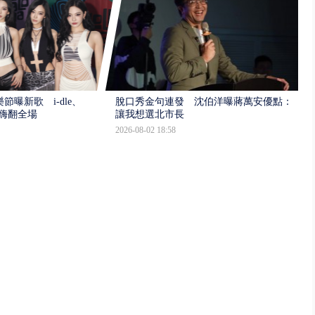
樂節曝新歌 i-dle、
脫口秀金句連發 沈伯洋曝蔣萬安優點：
場嗨翻全場
讓我想選北市長
2026-08-02 18:58