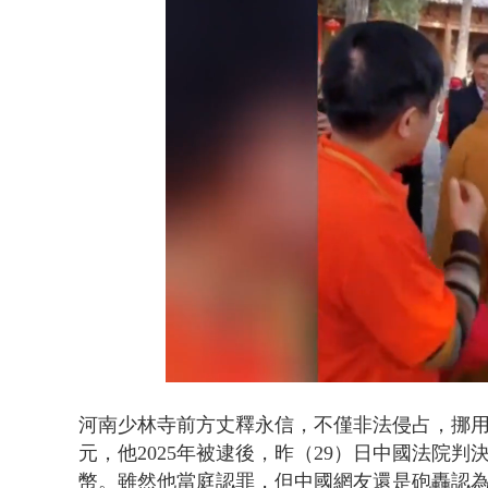
沖繩機場航班
Loaded
:
Unmute
36.61%
河南少林寺前方丈釋永信，不僅非法侵占，挪用
元，他2025年被逮後，昨（29）日中國法院判
幣。雖然他當庭認罪，但中國網友還是砲轟認