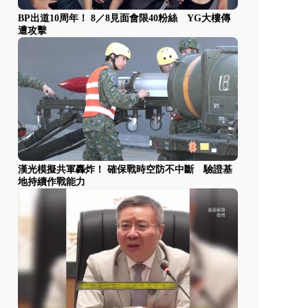
BP出道10周年！ 8／8見面會限40粉絲 YG大樓傳
遭攻擊
漢光模擬共軍轟炸！ 確保戰時空防不中斷 驗證基
地持續作戰能力