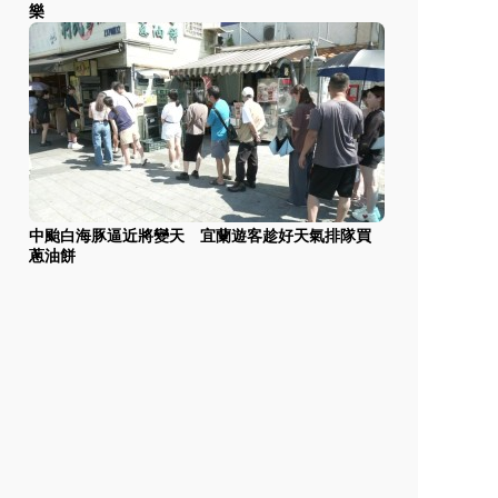
樂
中颱白海豚逼近將變天 宜蘭遊客趁好天氣排隊買
蔥油餅