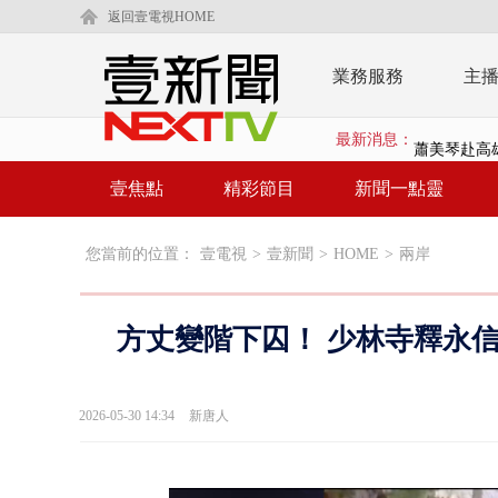
返回壹電視HOME
業務服務
主
最新消息：
蕭美琴赴高雄
「鯨魚」挾
壹焦點
精彩節目
新聞一點靈
BP出道10周
您當前的位置：
壹電視
>
壹新聞
>
HOME
>
兩岸
「吉伊卡哇
「疫苗採購」
方丈變階下囚！ 少林寺釋永信
LaLapor
名律狠詐慈濟
2026-05-30 14:34
新唐人
父親節限定！
白海豚海警！