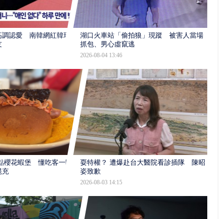
高調認愛 南韓網紅韓瑞
湖口火車站「偷拍狼」現蹤 被害人當場
友
抓包、男心虛竄逃
2026-08-04 13:46
點櫻花蝦堡 懂吃客一吃
耍特權？ 遭爆赴台大醫院看診插隊 陳昭
混充
姿致歉
2026-08-03 14:15