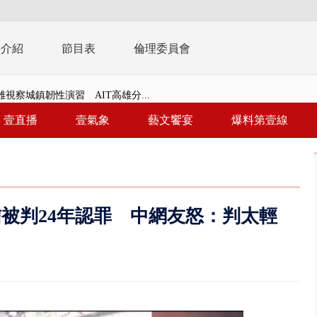
播介紹
節目表
倫理委員會
視察城鎮韌性演習 AIT高雄分...
風雨肆虐菲律賓 土石流災情釀6
壹直播
壹氣象
藝文饗宴
爆料第壹線
年！ 8／8見面會限40粉絲 YG大...
」劇場版超人氣限量特典 粉絲排...
大逆轉！ 證實慈濟買BNT遭詐10...
被判24年認罪 中網友怒：判太輕
t天花板崩落「鷹架倒塌」砸傷嬤 客...
10億！ 豪宅藏「9千萬鈔票磚、...
 「一鴨三吃」、「客家攪福」...
 雨彈將炸台中以北 不排除明...