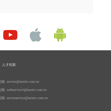
人才招募
 service@nexttv.com.tw
 webservice1@nexttv.com.tw
 movieservice@nexttv.com.tw