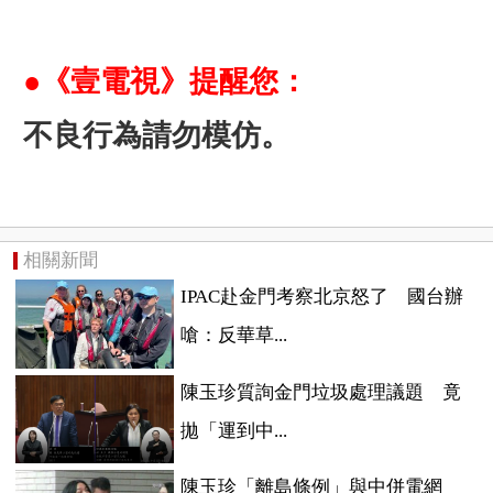
●《壹電視》提醒您：
不良行為請勿模仿。
相關新聞
IPAC赴金門考察北京怒了 國台辦
嗆：反華草...
陳玉珍質詢金門垃圾處理議題 竟
拋「運到中...
陳玉珍「離島條例」與中併電網