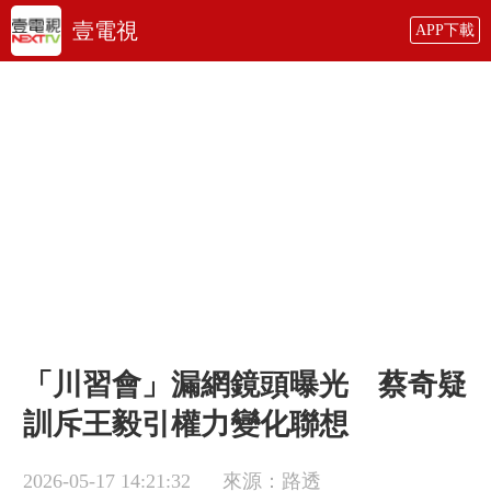
壹電視
APP下載
「川習會」漏網鏡頭曝光 蔡奇疑
訓斥王毅引權力變化聯想
2026-05-17 14:21:32
來源：路透