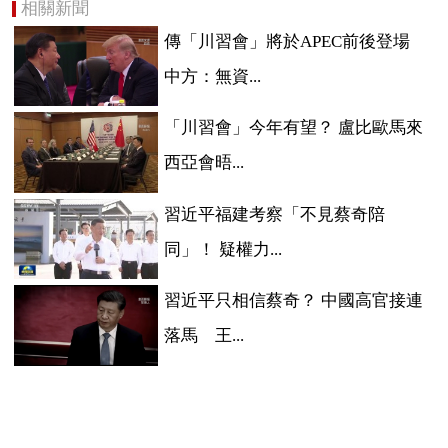
相關新聞
傳「川習會」將於APEC前後登場
中方：無資...
「川習會」今年有望？ 盧比歐馬來
西亞會晤...
習近平福建考察「不見蔡奇陪
同」！ 疑權力...
習近平只相信蔡奇？ 中國高官接連
落馬 王...