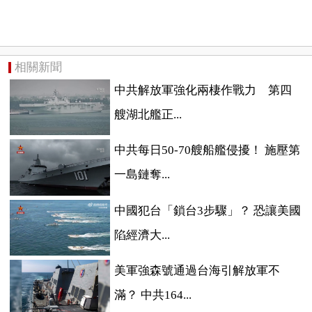
相關新聞
中共解放軍強化兩棲作戰力 第四
艘湖北艦正...
中共每日50-70艘船艦侵擾！ 施壓第
一島鏈奪...
中國犯台「鎖台3步驟」？ 恐讓美國
陷經濟大...
美軍強森號通過台海引解放軍不
滿？ 中共164...