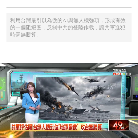
利用台灣最引以為傲的AI與無人機強項，形成有效
的一個阻絕圈，反制中共的登陸作戰，讓共軍進犯
時毫無勝算。