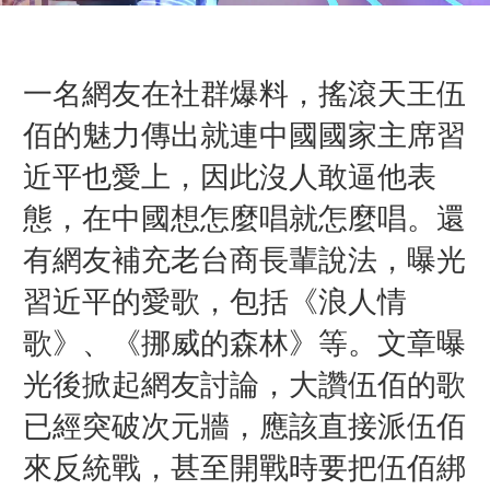
一名網友在社群爆料，搖滾天王伍
佰的魅力傳出就連中國國家主席習
近平也愛上，因此沒人敢逼他表
態，在中國想怎麼唱就怎麼唱。還
有網友補充老台商長輩說法，曝光
習近平的愛歌，包括《浪人情
歌》、
《
挪威的森林
》
等。文章曝
光後
掀起網友討論，
大讚伍佰的歌
已經突破次元牆，應該直接派伍佰
來反統戰，甚至開戰時要把伍佰綁