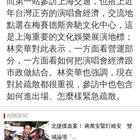
而第一站參訪上海交通，也搭上近
年台灣正夯的演唱會經濟，交流地
點選在梅賽德斯奔馳文化中心，這
是上海重要的文化娛樂展演地標；
林奕華對此表示，一方面看營運部
分，
一方面看如何把演唱會經濟
跟
市政做結合。林奕華也強調，
現在
對於疏散都很重視，
參訪中也包含
如何進出場、
怎麼樣緊急疏散。
相關新聞
北捷喋血案！ 蔣萬安緊盯維安 雙
城論壇「...