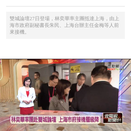
雙城論壇27日登場，林奕華率主團抵達上海，由上
海市政府副秘書長朱民、上海台辦主任金梅等人前
來接機。