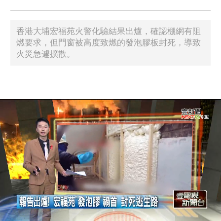
香港大埔宏福苑火警化驗結果出爐，確認棚網有阻
燃要求，但門窗被高度致燃的發泡膠板封死，導致
火災急遽擴散。