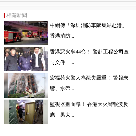
相關新聞
中網傳「深圳消防車隊集結赴港」
香港消防...
香港惡火奪44命！ 警赴工程公司查
封文件 ...
宏福苑火警人為疏失嚴重！ 警報未
響、水帶...
監視器畫面曝！ 香港大火警報沒反
應 男大...