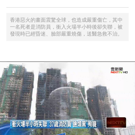
香港惡火的畫面震驚全球，也造成嚴重傷亡，其中
一名死者是消防員，衝入火場半小時後卻失聯，被
發現時已經昏迷、臉部嚴重燒傷，送醫急救不治。