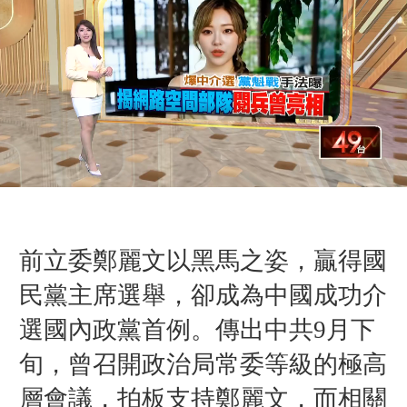
前立委鄭麗文以黑馬之姿，贏得國
民黨主席選舉，卻成為中國成功介
選國內政黨首例。傳出中共9月下
旬，曾召開政治局常委等級的極高
層會議，拍板支持鄭麗文，而相關