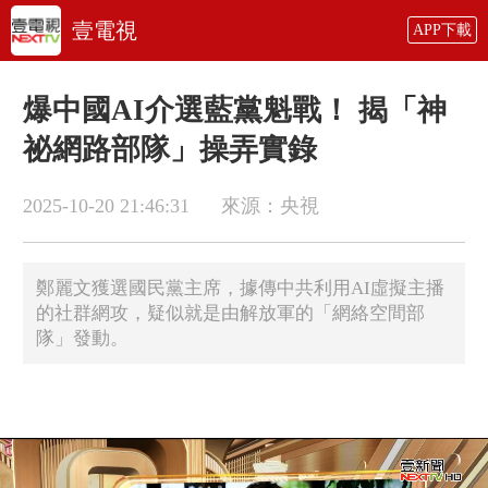
壹電視
APP下載
爆中國AI介選藍黨魁戰！ 揭「神
祕網路部隊」操弄實錄
2025-10-20 21:46:31
來源：央視
鄭麗文獲選國民黨主席，據傳中共利用AI虛擬主播
的社群網攻，疑似就是由解放軍的「網絡空間部
隊」發動。