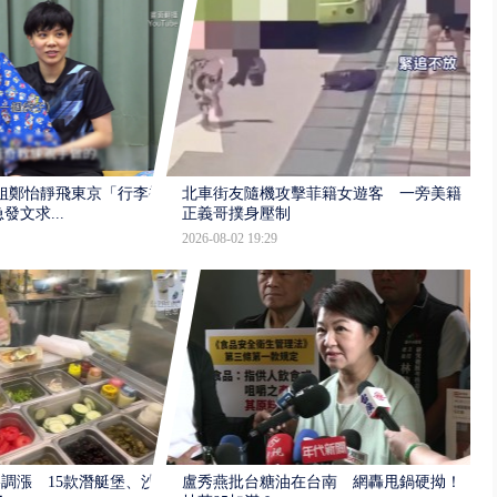
姐鄭怡靜飛東京「行李被
北車街友隨機攻擊菲籍女遊客 一旁美籍
文求...
正義哥撲身壓制
2026-08-02 19:29
價格調漲 15款潛艇堡、沙
盧秀燕批台糖油在台南 網轟甩鍋硬拗！