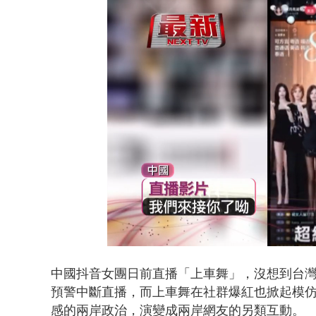
白海豚海警！
Loaded
:
Unmute
51.22%
中國抖音女團日前直播「上車舞」，沒想到台
預警中斷直播，而上車舞在社群爆紅也掀起模
感的兩岸政治，演變成兩岸網友的另類互動。