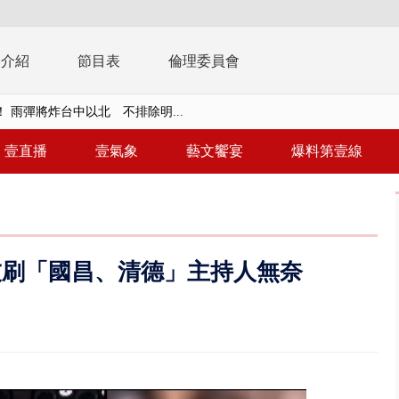
播介紹
節目表
倫理委員會
取消！ 滯留旅客「拚手速」搶...
園槍擊！ 14歲槍手開火釀多師...
壹直播
壹氣象
藝文饗宴
爆料第壹線
%下架標準惹議 傳石崇良、姜至...
年！ 8／8見面會限40粉絲 YG大...
」劇場版超人氣限量特典 粉絲排...
友刷「國昌、清德」主持人無奈
大逆轉！ 證實慈濟買BNT遭詐10...
t天花板崩落「鷹架倒塌」砸傷嬤 客...
10億！ 豪宅藏「9千萬鈔票磚、...
 「一鴨三吃」、「客家攪福」...