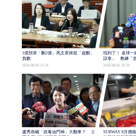
1億預算「刪2億」馬文君挨批「超刪」變
找到了！ 桌球一
負數
誤拿」 教練「急發
2026-08-03 21:54
2026-08-03 18:59
盧秀燕喊「抓毒油門神」大翻車？ 公文
SUBWAY 8月