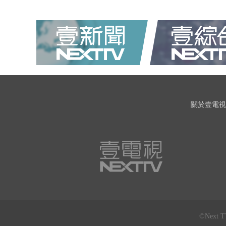
關於壹電視
©Next 