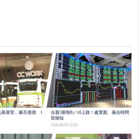
基屋管」爆百億債 187
台股3新制8／10上路！處置股、撮合時間
皆縮短
2026-08-03 22:52