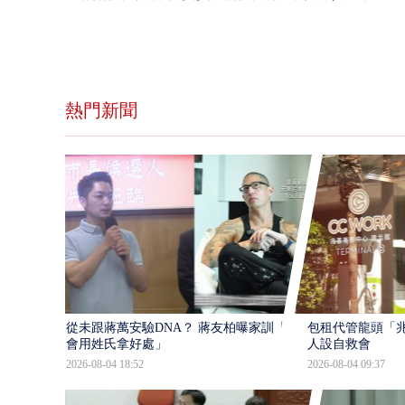
熱門新聞
從未跟蔣萬安驗DNA？ 蔣友柏曝家訓「不
包租代管龍頭「兆
會用姓氏拿好處」
人設自救會
2026-08-04 18:52
2026-08-04 09:37