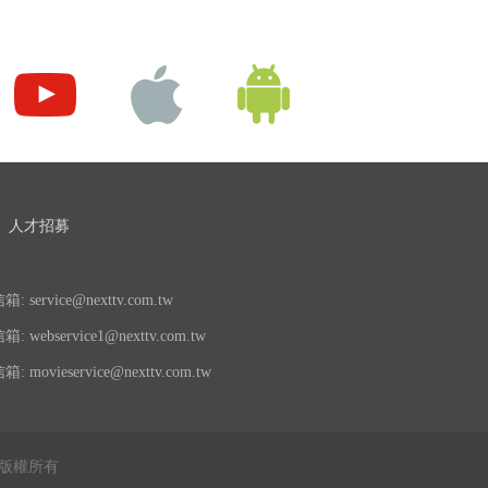
人才招募
 service@nexttv.com.tw
 webservice1@nexttv.com.tw
 movieservice@nexttv.com.tw
公司 版權所有