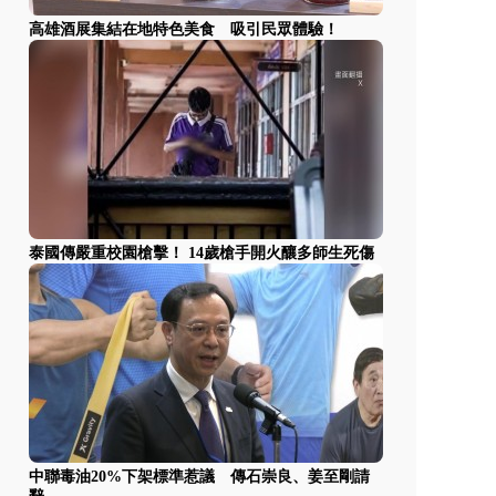
高雄酒展集結在地特色美食 吸引民眾體驗！
泰國傳嚴重校園槍擊！ 14歲槍手開火釀多師生死傷
中聯毒油20%下架標準惹議 傳石崇良、姜至剛請