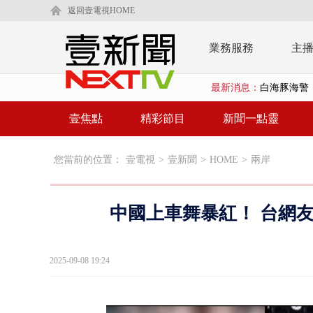
返回壹電視HOME
業務服務
主
最新消息：
沖繩機場航班
泰國傳嚴重校
壹焦點
精彩節目
新聞一點靈
中聯毒油20
您當前的位置：
壹電視
>
壹新聞
>
HOME
>
兩岸
BP出道10周
「吉伊卡哇
中國上車舞暴紅！ 台網
「疫苗採購」
LaLapor
2025-09-08 19:24
名律狠詐慈濟
父親節限定！