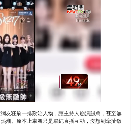
 雨彈將炸台中以北 不排除明...
灣網友狂刷一排政治人物，讓主持人崩潰飆罵，甚至無
仿熱潮。
原本上車舞只是單純直播互動，沒想到牽扯敏