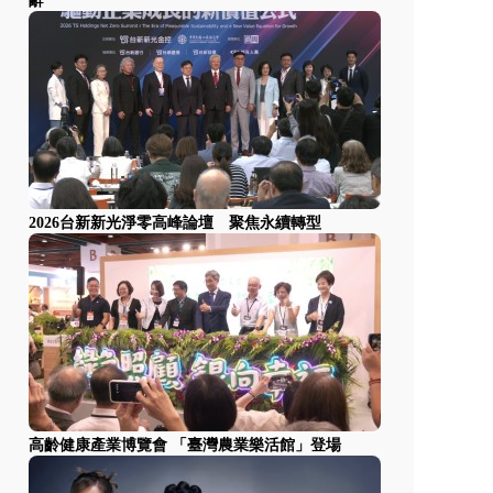
辭
2026台新新光淨零高峰論壇 聚焦永續轉型
高齡健康產業博覽會 「臺灣農業樂活館」登場