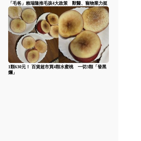
「毛爸」賴瑞隆推毛孩4大政策 獸醫、寵物業力挺
1顆630元！ 百貨超市買4顆水蜜桃 一切3顆「發黑
爛」