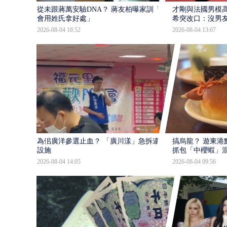
從未跟蔣萬安驗DNA？ 蔣友柏曝家訓「不
才剛與法國男模
會用姓氏拿好處」
希突改口：沒男
2026-08-04 18:52
2026-08-04 13:07
為佀廣洋參選止血？ 「廣川漾」急拆違規
搞烏龍？ 遊東港
設施
抓包「中櫻蝦」
2026-08-04 14:05
2026-08-04 09:56