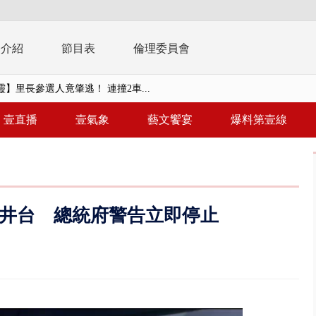
播介紹
節目表
倫理委員會
】里長參選人竟肇逃！ 連撞2車...
毒戰」模擬桃煉油廠遭襲！ 出...
壹直播
壹氣象
藝文饗宴
爆料第壹線
！ 20多枚榴彈砲「掉彈」軍人...
億！ 綠要藍白道歉 柯文哲再罵...
！ 中正紀念堂現「雨瀑階梯」 ...
井台 總統府警告立即停止
班！ 候補返台等一整夜 翁暴...
雨炸新竹！ 市區積水、山區道...
假惹怨 蔣萬安挨轟稱「沒發陸警...
又吸毒逆向撞 小客車被撞爛駕駛...