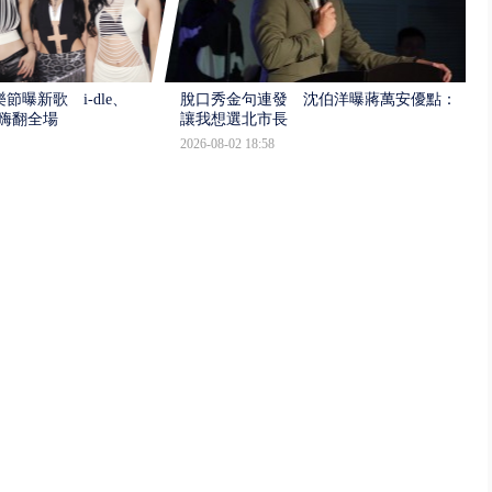
樂節曝新歌 i-dle、
脫口秀金句連發 沈伯洋曝蔣萬安優點：
場嗨翻全場
讓我想選北市長
2026-08-02 18:58