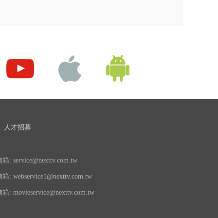
人才招募
 service@nexttv.com.tw
 webservice1@nexttv.com.tw
 movieservice@nexttv.com.tw