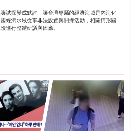
會讓試探變成默許，讓台灣專屬的經濟海域是內海化。
各國經濟水域從事非法設置與開採活動，相關情形國
風險進行整體研議與因應。