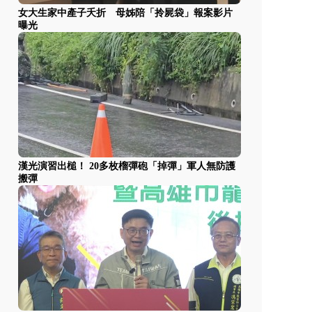
女大生家中產子夭折 母姊陪「拎屍袋」報案影片
曝光
漢光演習出槌！ 20多枚榴彈砲「掉彈」軍人無防護
搬彈