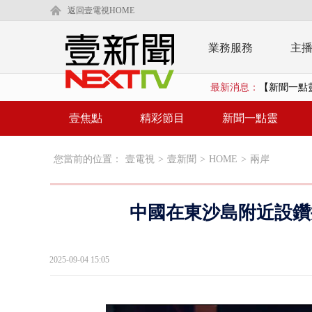
返回壹電視HOME
業務服務
主
最新消息：
【新聞一點靈
漢光演練「防
壹焦點
精彩節目
新聞一點靈
漢光演習出槌
您當前的位置：
壹電視
>
壹新聞
>
HOME
>
兩岸
慈濟遭詐10
白海豚挾暴雨
中國在東沙島附近設鑽
颱風亂金門航
白海豚甩尾豪
2025-09-04 15:05
白海豚沒放
大貨車疲駕