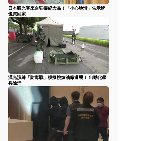
日本觀光客來台狂掃紀念品！「小心地滑」告示牌
也買回家
漢光演練「防毒戰」模擬桃煉油廠遭襲！ 出動化學
兵除汙