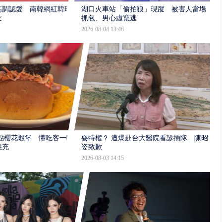
高調認愛 南韓網紅韓瑞
湖口火車站「偷拍狼」現蹤 被害人當場
友
抓包、男心虛竄逃
2026-08-04 13:46
點櫻花蝦堡 懂吃客一吃
耍特權？ 遭爆赴台大醫院看診插隊 陳昭
混充
姿致歉
2026-08-03 14:15