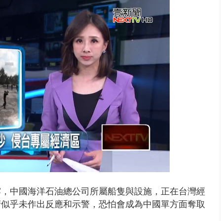
台釀「水漂效應」 三招自保可...
露，中國海洋石油總公司所屬船隻與設施，正在台灣經
府似乎未作出反應和示警，恐怕會成為中國單方面奪取