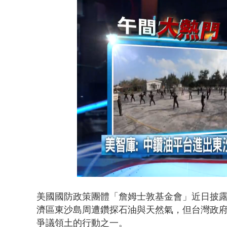
白海豚雨彈炸
Loaded
:
Unmute
36.45%
美國國防政策團體「詹姆士敦基金會」近日披
濟區東沙島周遭鑽探石油與天然氣，但台灣政
爭議領土的
行動之一。