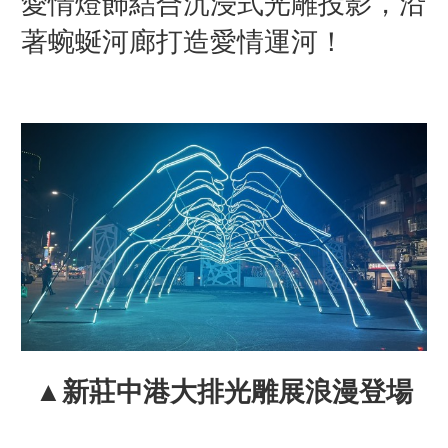
愛情燈飾結合沉浸式光雕投影，沿
著蜿蜒河廊打造愛情運河！
▲新莊中港大排光雕展浪漫登場