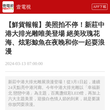
壹電視
APP下載
【鮮貨報報】美照拍不停！新莊中
港大排光雕唯美登場 絕美玫瑰花
海、炫彩鯨魚在夜晚和你一起耍浪
漫
2024-03-13 07:00:00
新莊中港大排光雕展浪漫登場！從3月1日起，連續
24天點亮中港河廊。今年中港大排光雕以「幸福新
北 戀戀中港」為主題，百萬盞炫彩LED燈，再加上
六大主題美景，迎接白色情人節的到來，就是要讓
你放閃耍浪漫。