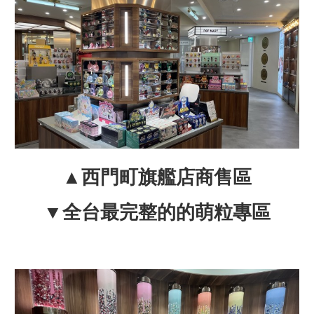
▲西門町旗艦店商售區
▼全台最完整的的萌粒專區