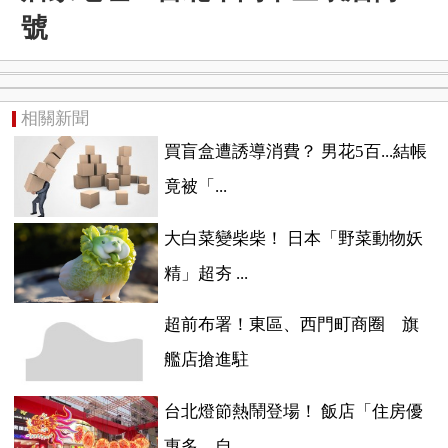
號
相關新聞
買盲盒遭誘導消費？ 男花5百...結帳
竟被「...
大白菜變柴柴！ 日本「野菜動物妖
精」超夯 ...
超前布署！東區、西門町商圈 旗
艦店搶進駐
台北燈節熱鬧登場！ 飯店「住房優
惠多、自...