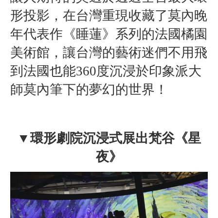
形投影，在台灣重現收藏了莫內晚
年代表作《睡蓮》系列的法國橘園
美術館，讓台灣的藝術迷們不用飛
到法國也能360度沉浸於印象派大
師莫內筆下的夢幻的世界！
▼環形劇院沉浸式展出梵谷《星
夜》