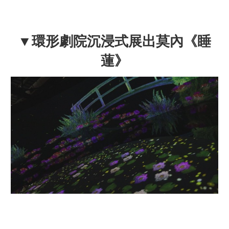
▼環形劇院沉浸式展出莫內《睡
蓮》